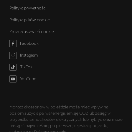
Polityka prywatności
Polityka plików cookie
Zmiana ustawień cookie
Facebook
Instagram
TikTok
YouTube
Montaż akcesoriów w pojeździe może mieć wpływ na
poziom zużycia paliwa/energii, emisję CO2 lub zasięg w
przypadku samochodów elektrycznych lub hybryd oraz może
nastąpić najwcześniej po pierwszej rejestracji pojazdu,
wyłącznie na Państwa życzenie.