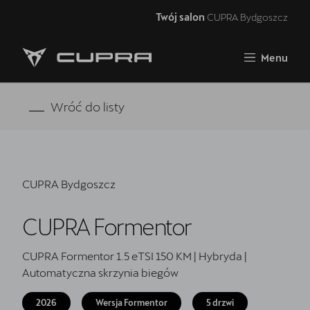
Twój salon
CUPRA Bydgoszcz
Zamknij
Menu
Strona główna
RAVAL
Wróć do listy
FORMENTOR VZ5
Oferta i aktualności
CUPRA Bydgoszcz
Samochody dostępne od ręki
CUPRA Formentor
Jazda próbna CUPRĄ
CUPRA For Business
CUPRA Formentor 1.5 eTSI 150 KM | Hybryda |
Automatyczna skrzynia biegów
Akcesoria CUPRA
2026
Wersja Formentor
5 drzwi