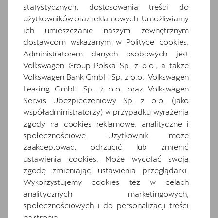
Gniazdo 12V z przodu i 230V w bagażniku
statystycznych, dostosowania treści do
Hybrid drive system mHEV
użytkowników oraz reklamowych. Umożliwiamy
ich umieszczanie naszym zewnętrznym
Informacje o oponach
dostawcom wskazanym w Polityce cookies.
Komplet dywaników
Administratorem danych osobowych jest
Media System Plus: 12.9-calowy kolorowy
Volkswagen Group Polska Sp. z o.o., a także
ekran dotykowy
Volkswagen Bank GmbH Sp. z o.o., Volkswagen
Osłony przeciwsłoneczne kierowcy i
Leasing GmbH Sp. z o.o. oraz Volkswagen
pasażera z zamykanymi i podświetlanymi
Serwis Ubezpieczeniowy Sp. z o.o. (jako
lusterkami
współadministratorzy) w przypadku wyrażenia
Oświetlenie powitalne LED w lusterkach
zgody na cookies reklamowe, analityczne i
bocznych
społecznościowe. Użytkownik może
zaakceptować, odrzucić lub zmienić
Relingi dachowe w kolorze lśniącej czerni
ustawienia cookies. Może wycofać swoją
Schowek z funkcją bezprzewodowego
zgodę zmieniając ustawienia przeglądarki.
ładowania telefonu
Wykorzystujemy cookies też w celach
Speed limiter
analitycznych, marketingowych,
System Front Cross traffic assist
społecznościowych i do personalizacji treści
na stronie.
System rozpoznawania zmęczenia