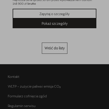
148 900 zł
brutto
182 617 zł
Zapytaj o szczegóły
Pokaż szczegóły
Wróć do listy
Kontakt
WLTP – zużycie paliwa i emisja CO₂
Formularz cofnięcia zgód
Regulamin serwisu