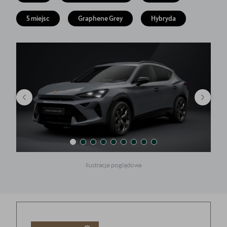
Finansowanie
5 miejsc
Graphene Grey
Hybryda
5 lat gwarancji
Serwis
Oryginalne części zamienne
Kontakt
Ilustracja poglądowa