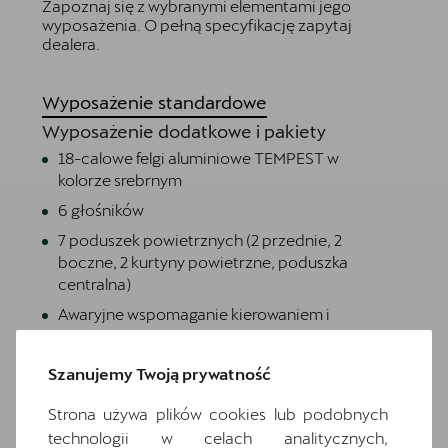
Zapoznaj się z wybranymi elementami jego
wyposażenia. O pełną specyfikację zapytaj
dealera.
Wyposażenie standardowe
Wyposażenie dodatkowe i pakiety
18-calowe felgi aluminiowe TEMPEST w
kolorze srebrnym
6 głośników
7 poduszek powietrznych (2 przednie, 2
boczne, 2 kurtyny powietrzne, poduszka
centralna)
Awaryjne wspomaganie kierowaniem i
asystent skrętu
Czarna tapicerka Dinamica
Szanujemy Twoją prywatność
Czujniki parkowania z przodu i z tyłu
Strona używa plików cookies lub podobnych
Dwupoziomowa podłoga bagażnika
technologii w celach analitycznych,