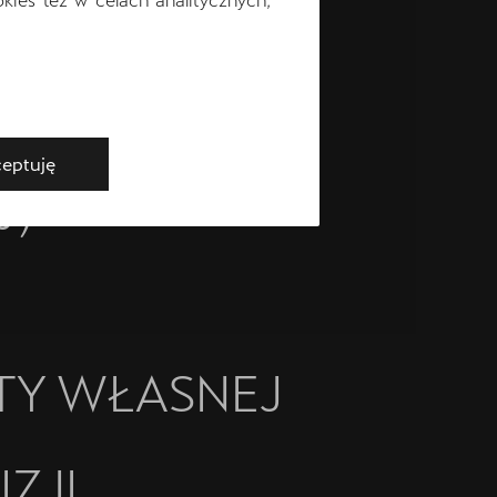
eptuję
%)*
TY WŁASNEJ
ZJI