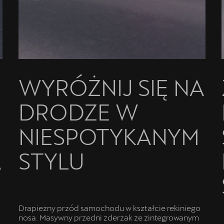
E
WYRÓŻNIJ SIĘ NA
DRODZE W
NIESPOTYKANYM
A
STYLU
Drapieżny przód samochodu w kształcie rekiniego
nosa. Masywny przedni zderzak ze zintegrowanym