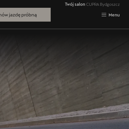
Twój salon
CUPRA Bydgoszcz
Zamknij
ów jazdę próbną
Menu
Bezpłatna jazda próbna
Przetestuj model z wybranym silnikiem
i skrzynią biegów