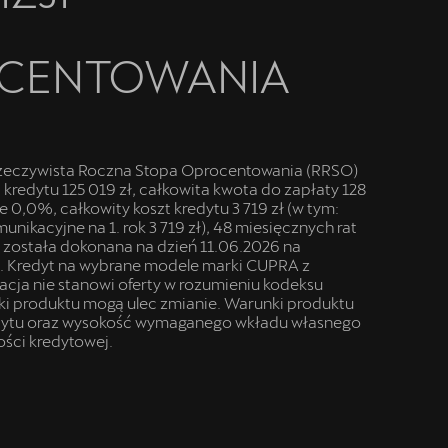
CENTOWANIA
zeczywista Roczna Stopa Oprocentowania (RRSO)
kredytu 125 019 zł, całkowita kwota do zapłaty 128
 0,0%, całkowity koszt kredytu 3 719 zł (w tym:
unikacyjne na 1. rok 3 719 zł), 48 miesięcznych rat
a została dokonana na dzień 11.06.2026 na
. Kredyt na wybrane modele marki CUPRA z
macja nie stanowi oferty w rozumieniu kodeksu
ki produktu mogą ulec zmianie. Warunki produktu
edytu oraz wysokość wymaganego wkładu własnego
ości kredytowej.