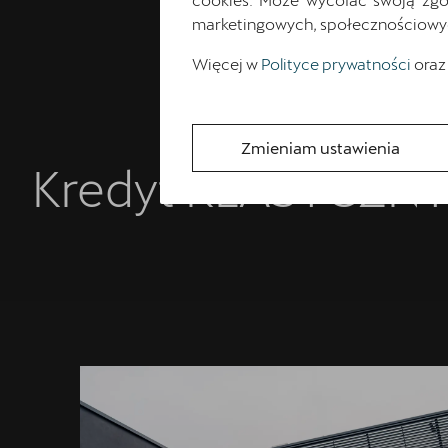
marketingowych, społecznościowych 
Więcej w
Polityce prywatności
oraz
Zmieniam ustawienia
Kredyt KLASYCZNY