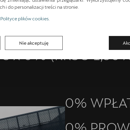
i do personalizacji treści na stronie.
Polityce plików cookies
.
Nie akceptuję
Akc
 3 x 0% (RRSO 1,50
0% WPŁA
0% PROWI