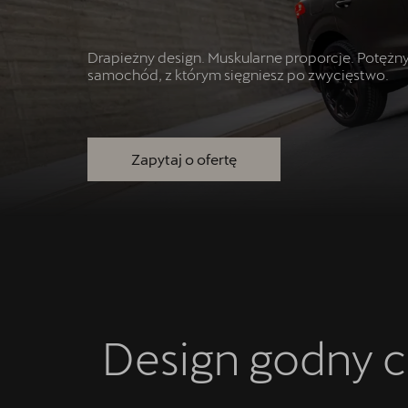
Akcesoria CUPRA
Finansowanie
Drapieżny design. Muskularne proporcje. Potęż
samochód, z którym sięgniesz po zwycięstwo.
5 lat gwarancji
Serwis
Zapytaj o ofertę
Oryginalne części zamienne
Kontakt
Design godny 