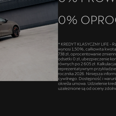
0% OPRO
* KREDYT KLASYCZNY LIFE - R
wynosi 1,50%, całkowita kwota 
738 zł, oprocentowanie zmienne
odsetki 0 zł, ubezpieczenie kom
równych po 2 605 zł. Kalkulacj
reprezentatywnym przykładzie
rocznika 2026. Niniejsza infor
cywilnego. Dostępność i warun
określa umowa. Udzielenie kr
uzależnione są od oceny zdoln