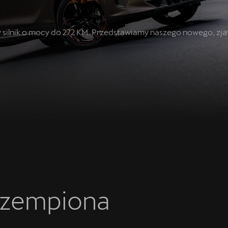
ny silnik o mocy do 272 KM. Przedstawiamy naszego nowego, z
czempiona