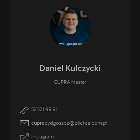
Daniel
Kulczycki
CUPRA Master
52 521 99 91
cuprabydgoszcz@plichta.com.pl
Instagram