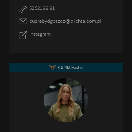
52 521 99 91
cuprabydgoszcz@plichta.com.pl
Instagram
CUPRA Master