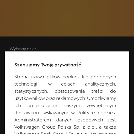
Wybrany dział
Sprzedaż
Szanujemy Twoją prywatność
Zmień
Strona używa plików cookies lub podobnych
technologii w celach analitycznych,
Dane kontaktowe
statystycznych, dostosowania treści do
użytkowników oraz reklamowych. Umożliwiamy
52 521 99 91
ich umieszczanie naszym zewnętrznym
cuprabydgoszcz@plichta.com.pl
dostawcom wskazanym w Polityce cookies.
Godziny otwarcia
Administratorem danych osobowych jest
Volkswagen Group Polska Sp. z o.o., a także
Poniedziałek:
9:00
-
19:00
Volkswagen Bank GmbH Sp. z o.o., Volkswagen