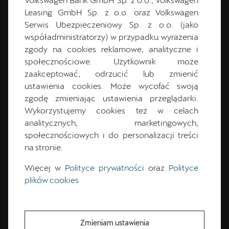
Wtorek:
9:00
-
19:00
Leasing GmbH Sp. z o.o. oraz Volkswagen
Środa:
9:00
-
19:00
Serwis Ubezpieczeniowy Sp. z o.o. (jako
Czwartek:
9:00
-
19:00
współadministratorzy) w przypadku wyrażenia
Piątek:
9:00
-
19:00
zgody na cookies reklamowe, analityczne i
Sobota:
9:00
-
15:00
społecznościowe. Użytkownik może
Niedziela:
Nieczynne
zaakceptować, odrzucić lub zmienić
ustawienia cookies. Może wycofać swoją
zgodę zmieniając ustawienia przeglądarki.
Wykorzystujemy cookies też w celach
analitycznych, marketingowych,
społecznościowych i do personalizacji treści
na stronie.
Więcej w
Polityce prywatności
oraz
Polityce
plików cookies
.
Zmieniam ustawienia