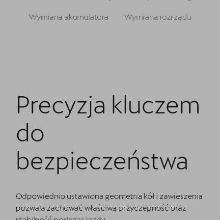
Finansowanie
Wymiana akumulatora
Wymiana rozrządu
5 lat gwarancji
Serwis
Oryginalne części zamienne
Kontakt
Precyzja kluczem
do
bezpieczeństwa
Odpowiednio ustawiona geometria kół i zawieszenia
pozwala zachować właściwą przyczepność oraz
stabilność podczas jazdy.