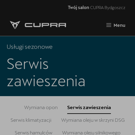
Twój salon
CUPRA Bydgoszcz
Zamknij
Menu
Strona główna
RAVAL
Usługi sezonowe
FORMENTOR VZ5
Serwis
Oferta i aktualności
zawieszenia
Samochody dostępne od ręki
Jazda próbna CUPRĄ
Wymiana opon
Serwis zawieszenia
CUPRA For Business
Serwis klimatyzacji
Wymiana oleju w skrzyni DSG
Akcesoria CUPRA
Serwis hamulców
Wymiana oleju silnikowego