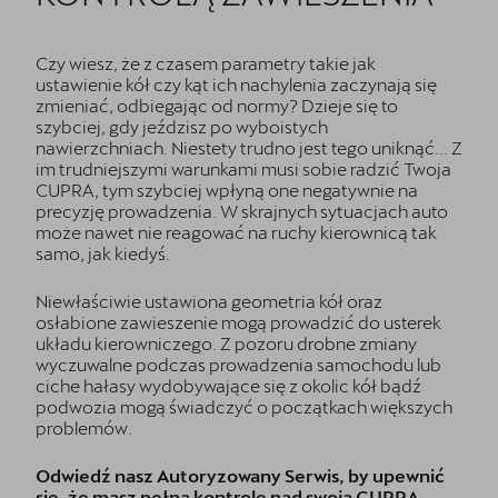
Czy wiesz, że z czasem parametry takie jak
ustawienie kół czy kąt ich nachylenia zaczynają się
zmieniać, odbiegając od normy? Dzieje się to
szybciej, gdy jeździsz po wyboistych
nawierzchniach. Niestety trudno jest tego uniknąć... Z
im trudniejszymi warunkami musi sobie radzić Twoja
CUPRA, tym szybciej wpłyną one negatywnie na
precyzję prowadzenia. W skrajnych sytuacjach auto
może nawet nie reagować na ruchy kierownicą tak
samo, jak kiedyś.
Niewłaściwie ustawiona geometria kół oraz
osłabione zawieszenie mogą prowadzić do usterek
układu kierowniczego. Z pozoru drobne zmiany
wyczuwalne podczas prowadzenia samochodu lub
ciche hałasy wydobywające się z okolic kół bądź
podwozia mogą świadczyć o początkach większych
problemów.
Odwiedź nasz Autoryzowany Serwis, by upewnić
się, że masz pełną kontrolę nad swoją CUPRĄ.