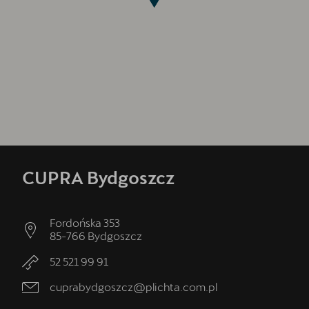
CUPRA Bydgoszcz
Fordońska 353
85-766
Bydgoszcz
52 521 99 91
cuprabydgoszcz@plichta.com.pl