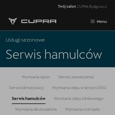
Twój salon
CUPRA Bydgoszcz
Zamknij
Menu
Strona główna
RAVAL
Usługi sezonowe
FORMENTOR VZ5
Serwis hamulców
Oferta i aktualności
Samochody dostępne od ręki
Wymiana opon
Serwis zawieszenia
Jazda próbna CUPRĄ
Serwis klimatyzacji
Wymiana oleju w skrzyni DSG
CUPRA For Business
Serwis hamulców
Wymiana oleju silnikowego
Akcesoria CUPRA
Wymiana akumulatora
Wymiana rozrządu