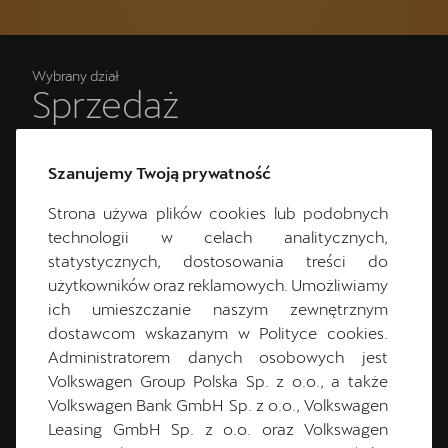
Wybrany dział
Sprzedaż
Zmień
Szanujemy Twoją prywatność
Dane kontaktowe
Strona używa plików cookies lub podobnych
technologii w celach analitycznych,
52 521 99 91
statystycznych, dostosowania treści do
cuprabydgoszcz@plichta.com.pl
użytkowników oraz reklamowych. Umożliwiamy
ich umieszczanie naszym zewnętrznym
Godziny otwarcia
dostawcom wskazanym w Polityce cookies.
Administratorem danych osobowych jest
Poniedziałek:
9:00
-
19:00
Volkswagen Group Polska Sp. z o.o., a także
Wtorek:
9:00
-
19:00
Volkswagen Bank GmbH Sp. z o.o., Volkswagen
Środa:
9:00
-
19:00
Leasing GmbH Sp. z o.o. oraz Volkswagen
Czwartek:
9:00
-
19:00