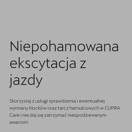
Finansowanie
5 lat gwarancji
Serwis
Niepohamowana
Oryginalne części zamienne
Kontakt
ekscytacja z
jazdy
Skorzystaj z usługi sprawdzenia i ewentualnej
wymiany klocków oraz tarcz hamulcowych w CUPRA
Care i nie daj się zatrzymać niespodziewanym
awariom.