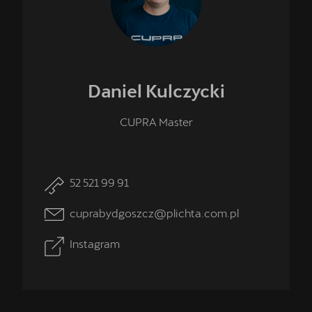
Daniel
Kulczycki
CUPRA Master
52 521 99 91
cuprabydgoszcz@plichta.com.pl
Instagram