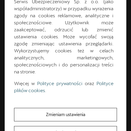
Serwis Ubezpieczeniowy Sp. z o.o. (jako
Piątek:
9:00
-
19:00
współadministratorzy) w przypadku wyrażenia
Sobota:
9:00
-
15:00
zgody na cookies reklamowe, analityczne i
Niedziela:
Nieczynne
społecznościowe. Użytkownik może
zaakceptować, odrzucić lub zmienić
ustawienia cookies. Może wycofać swoją
zgodę zmieniając ustawienia przeglądarki.
Wykorzystujemy cookies też w celach
analitycznych, marketingowych,
społecznościowych i do personalizacji treści
na stronie.
Więcej w
Polityce prywatności
oraz
Polityce
plików cookies
.
Łukasz
Taruć
Zmieniam ustawienia
Kierownik Sprzedaży