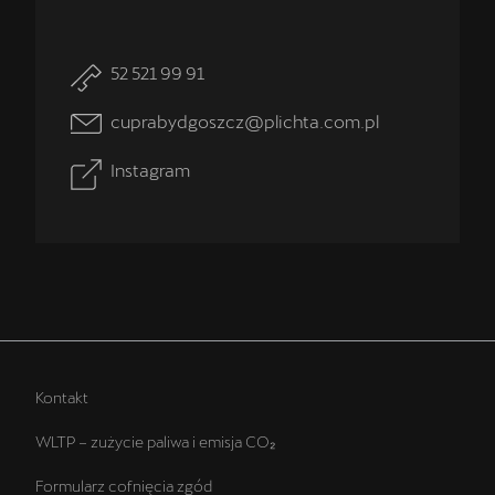
52 521 99 91
cuprabydgoszcz@plichta.com.pl
Instagram
Kontakt
WLTP – zużycie paliwa i emisja CO₂
Formularz cofnięcia zgód