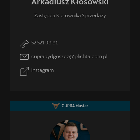
Arkadiusz
Kłosowski
Zastępca Kierownika Sprzedaży
52 521 99 91
cuprabydgoszcz@plichta.com.pl
Instagram
CUPRA Master