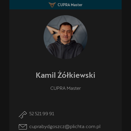
CUPRA Master
Kamil
Żółkiewski
CUPRA Master
52 521 99 91
cuprabydgoszcz@plichta.com.pl