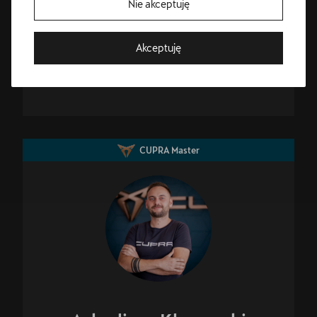
Nie akceptuję
52 521 99 91
Akceptuję
cuprabydgoszcz@plichta.com.pl
Bezpłatna jazda próbna
Przetestuj model z wybranym silnikiem i skrzynią biegów
CUPRA Master