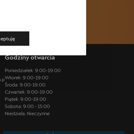
eptuję
Godziny otwarcia
Poniedziałek:
9:00
-
19:00
Wtorek:
9:00
-
19:00
.p
Środa:
9:00
-
19:00
Czwartek:
9:00
-
19:00
Piątek:
9:00
-
19:00
Sobota:
9:00
-
15:00
Niedziela:
Nieczynne