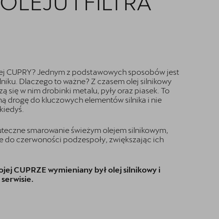
LEJU I FILTRA
jej CUPRY? Jednym z podstawowych sposobów jest
ilniku. Dlaczego to ważne? Z czasem olej silnikowy
ą się w nim drobinki metalu, pyły oraz piasek. To
ą drogę do kluczowych elementów silnika i nie
 kiedyś.
uteczne smarowanie świeżym olejem silnikowym,
e do czerwoności podzespoły, zwiększając ich
ojej CUPRZE wymieniany był olej silnikowy i
serwisie.