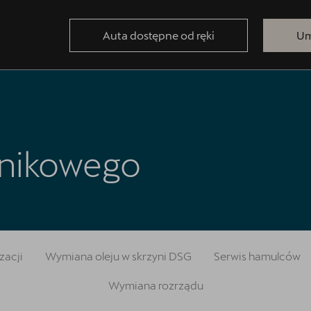
Auta dostępne od ręki
Um
lnikowego
zacji
Wymiana oleju w skrzyni DSG
Serwis hamulców
Wymiana rozrządu