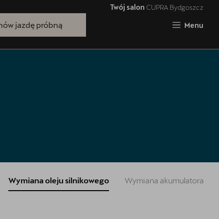
Twój salon
CUPRA Bydgoszcz
Zamknij
ów jazdę próbną
Menu
Bezpłatna jazda próbna
Przetestuj model z wybranym silnikiem
i skrzynią biegów
Wymiana oleju silnikowego
Wymiana akumulatora