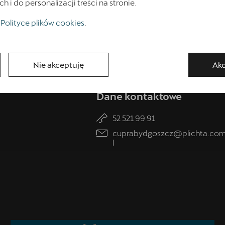
Umówienie wizyty w serwisie
i do personalizacji treści na stronie.
Polityce plików cookies
.
Nie akceptuję
Akc
Dane kontaktowe
52 521 99 91
cuprabydgoszcz@plichta.com
l