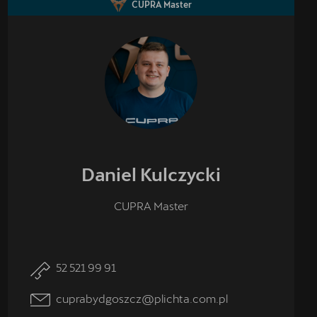
CUPRA Master
Daniel
Kulczycki
CUPRA Master
52 521 99 91
cuprabydgoszcz@plichta.com.pl