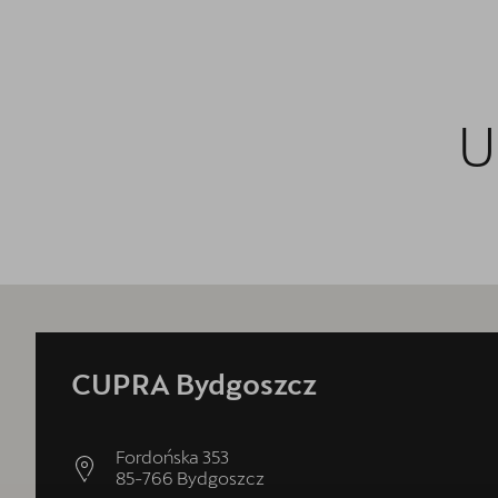
U
CUPRA Bydgoszcz
Fordońska 353
85-766
Bydgoszcz