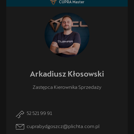
CUPRA Master
Arkadiusz
Kłosowski
Zastępca Kierownika Sprzedaży
52 521 99 91
cuprabydgoszcz@plichta.com.pl