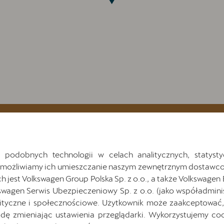
 podobnych technologii w celach analitycznych, statysty
taw swój numer tele
Umożliwiamy ich umieszczanie naszym zewnętrznym dostawco
jest Volkswagen Group Polska Sp. z o.o., a także Volkswagen
i zaproponujemy Ci termin wizyt
swagen Serwis Ubezpieczeniowy Sp. z o.o. (jako współadmini
ityczne i społecznościowe. Użytkownik może zaakceptować, 
ę zmieniając ustawienia przeglądarki. Wykorzystujemy cook