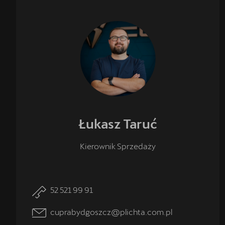
Łukasz
Taruć
Kierownik Sprzedaży
52 521 99 91
cuprabydgoszcz@plichta.com.pl