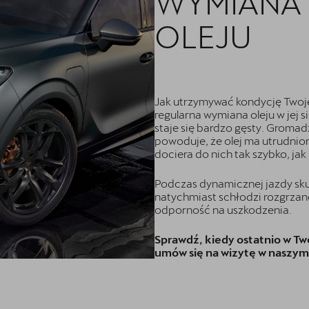
WYMIANA O
OLEJU
Jak utrzymywać kondycję Two
regularna wymiana oleju w jej s
staje się bardzo gęsty. Gromadz
powoduje, że olej ma utrudnion
dociera do nich tak szybko, jak
Podczas dynamicznej jazdy sk
natychmiast schłodzi rozgrzan
odporność na uszkodzenia.
Sprawdź, kiedy ostatnio w Tw
umów się na wizytę w naszym 