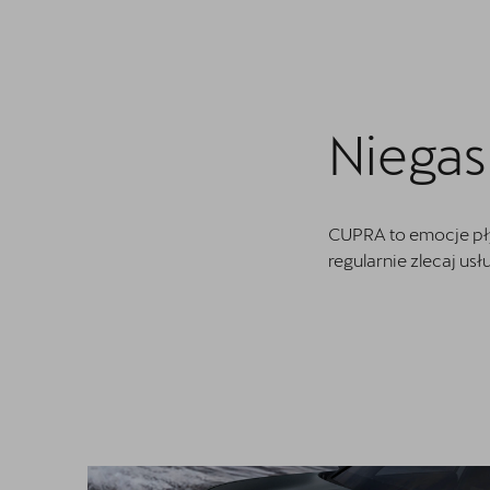
Akcesoria CUPRA
Finansowanie
5 lat gwarancji
Niega
Serwis
Oryginalne części zamienne
CUPRA to emocje pły
Kontakt
regularnie zlecaj usłu