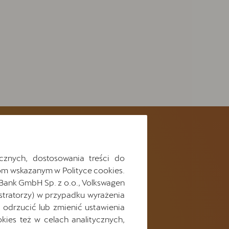
cznych, dostosowania treści do
fonu
m wskazanym w Polityce cookies.
 Bank GmbH Sp. z o.o., Volkswagen
y w serwisie
stratorzy) w przypadku wyrażenia
odrzucić lub zmienić ustawienia
ies też w celach analitycznych,