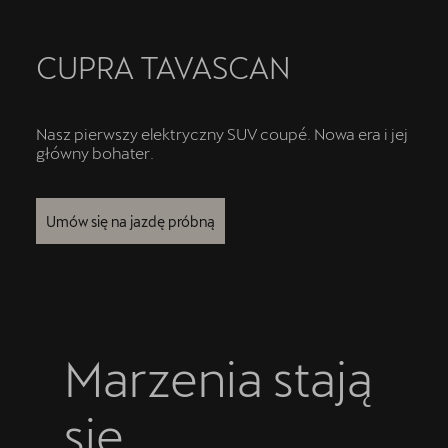
Finansowanie
5 lat gwarancji
CUPRA TAVASCAN
Serwis
Nasz pierwszy elektryczny SUV coupé. Nowa era i jej
Oryginalne części zamienne
główny bohater.
Kontakt
Umów się na jazdę próbną
Marzenia stają
się