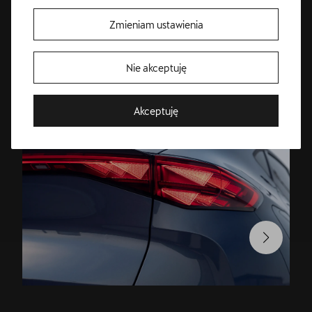
CUPRY
Zmieniam ustawienia
TAVASCAN
Nie akceptuję
Akceptuję
Bezpłatna jazda próbna
Przetestuj model z wybranym silnikiem i skrzynią biegów