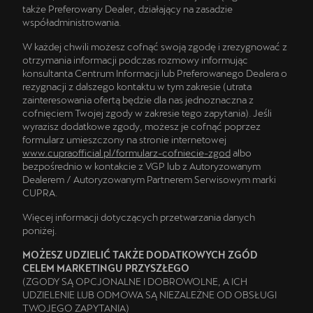
także Preferowany Dealer, działający na zasadzie
współadministrowania.
W każdej chwili możesz cofnąć swoją zgodę i zrezygnować z
otrzymania informacji podczas rozmowy informując
konsultanta Centrum Informacji lub Preferowanego Dealera o
rezygnacji z dalszego kontaktu w tym zakresie (utrata
zainteresowania ofertą będzie dla nas jednoznaczna z
cofnięciem Twojej zgody w zakresie tego zapytania). Jeśli
wyrazisz dodatkowe zgody, możesz je cofnąć poprzez
formularz umieszczony na stronie internetowej
www.cupraofficial.pl/formularz-cofniecie-zgod
albo
bezpośrednio w kontakcie z VGP lub z Autoryzowanym
Dealerem / Autoryzowanym Partnerem Serwisowym marki
CUPRA.
Więcej informacji dotyczących przetwarzania danych
poniżej.
MOŻESZ UDZIELIĆ TAKŻE DODATKOWYCH ZGÓD
CELEM MARKETINGU PRZYSZŁEGO
(ZGODY SĄ OPCJONALNE I DOBROWOLNE, A ICH
UDZIELENIE LUB ODMOWA SĄ NIEZALEŻNE OD OBSŁUGI
TWOJEGO ZAPYTANIA)