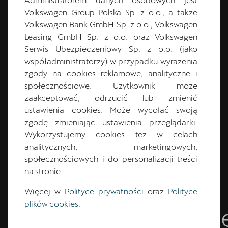
PRZETESTUJ CUPRĘ
Volkswagen Group Polska Sp. z o.o., a także
TAVASCAN W AKCJI
Volkswagen Bank GmbH Sp. z o.o., Volkswagen
Leasing GmbH Sp. z o.o. oraz Volkswagen
Serwis Ubezpieczeniowy Sp. z o.o. (jako
Umów się na niezobowiązującą jazdę próbną i
współadministratorzy) w przypadku wyrażenia
przekonaj się, jak samochody CUPRA zmieniają
zgody na cookies reklamowe, analityczne i
każdą podróż w emocjonujące przeżycie.
społecznościowe. Użytkownik może
zaakceptować, odrzucić lub zmienić
Umów się
ustawienia cookies. Może wycofać swoją
zgodę zmieniając ustawienia przeglądarki.
Wykorzystujemy cookies też w celach
analitycznych, marketingowych,
społecznościowych i do personalizacji treści
na stronie.
Poznaj cechy
Więcej w
Polityce prywatności
oraz
Polityce
plików cookies
.
charakterystyczn