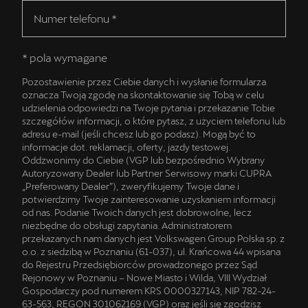
* pola wymagane
Pozostawienie przez Ciebie danych i wysłanie formularza
oznacza Twoją zgodę na skontaktowanie się Tobą w celu
udzielenia odpowiedzi na Twoje pytania i przekazanie Tobie
szczegółów informacji, o które pytasz, z użyciem telefonu lub
adresu e-mail (jeśli chcesz lub go podasz). Mogą być to
informacje dot. reklamacji, oferty, jazdy testowej.
Oddzwonimy do Ciebie (VGP lub bezpośrednio Wybrany
Autoryzowany Dealer lub Partner Serwisowy marki CUPRA
„Preferowany Dealer”), zweryfikujemy Twoje dane i
potwierdzimy Twoje zainteresowanie uzyskaniem informacji
od nas. Podanie Twoich danych jest dobrowolne, lecz
niezbędne do obsługi zapytania. Administratorem
przekazanych nam danych jest Volkswagen Group Polska sp. z
o.o. z siedzibą w Poznaniu (61-037), ul. Krańcowa 44 wpisana
do Rejestru Przedsiębiorców prowadzonego przez Sąd
Rejonowy w Poznaniu – Nowe Miasto i Wilda, VIII Wydział
Gospodarczy pod numerem KRS 0000327143, NIP 782-24-
63-563, REGON 301062169 (VGP) oraz jeśli się zgodzisz