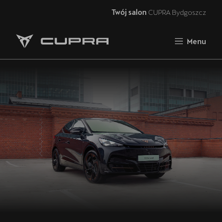
Twój salon
CUPRA Bydgoszcz
Zamknij
Menu
Strona główna
RAVAL
FORMENTOR VZ5
Oferta i aktualności
Samochody dostępne od ręki
Jazda próbna CUPRĄ
CUPRA For Business
Akcesoria CUPRA