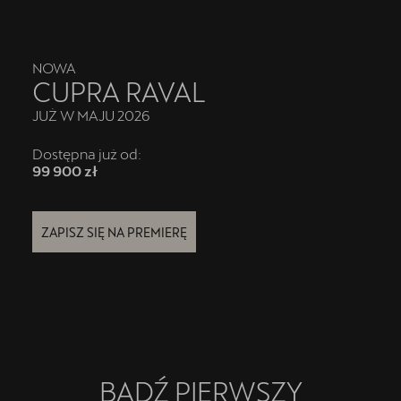
Finansowanie
5 lat gwarancji
NOWA
Serwis
CUPRA RAVAL
JUŻ W MAJU 2026
Oryginalne części zamienne
Dostępna już od:
Kontakt
99 900 zł
ZAPISZ SIĘ NA PREMIERĘ
BĄDŹ PIERWSZY