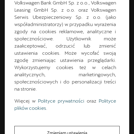
Volkswagen Bank GmbH Sp. z o.o., Volkswagen
Pełne przednie światła LED
Leasing GmbH Sp. z o.o. oraz Volkswagen
Serwis Ubezpieczeniowy Sp. z o.o. (jako
Wnętrze
Podgrzewane przednie fotele i kierownica
współadministratorzy) w przypadku wyrażenia
Bezprzewodowa ładowarka
zgody na cookies reklamowe, analityczne i
System bezkluczykowego uruchamiania i
społecznościowe. Użytkownik może
dostępu do samochodu KESSY
zaakceptować, odrzucić lub zmienić
System audio 6 głośników
ustawienia cookies. Może wycofać swoją
Kubełkowe fotele z elektryczną regulacją
zgodę zmieniając ustawienia przeglądarki.
przednich foteli, fotel kierowcy z pełną
Wykorzystujemy cookies też w celach
elektryczną regulacją i funkcją pamięci
analitycznych, marketingowych,
społecznościowych i do personalizacji treści
Bezpieczeństwo
na stronie.
Kamera cofania + czujniki parkowania z przodu i
z tyłu
Więcej w
Polityce prywatności
oraz
Polityce
plików cookies
.
Zmieniam ustawienia