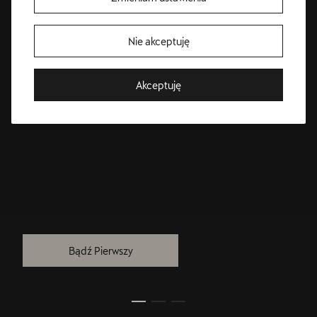
Nie akceptuję
Akceptuję
Bezpłatna jazda próbna
Przetestuj model z wybranym silnikiem i skrzynią biegów
Bądź Pierwszy