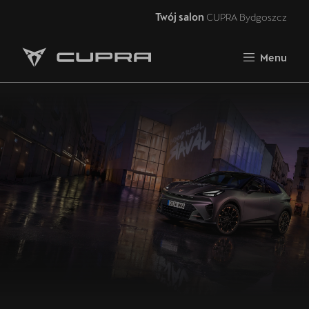
Twój salon
CUPRA Bydgoszcz
Zamknij
Menu
Strona główna
RAVAL
FORMENTOR VZ5
Oferta i aktualności
Samochody dostępne od ręki
Jazda próbna CUPRĄ
CUPRA For Business
Akcesoria CUPRA