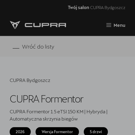
Twój salon
CUPRA Bydgoszcz
Zamknij
Menu
Strona główna
RAVAL
Wróć do listy
FORMENTOR VZ5
Oferta i aktualności
CUPRA Bydgoszcz
Samochody dostępne od ręki
CUPRA Formentor
Jazda próbna CUPRĄ
CUPRA For Business
CUPRA Formentor 1.5 eTSI 150 KM | Hybryda |
Automatyczna skrzynia biegów
Akcesoria CUPRA
2026
Wersja Formentor
5 drzwi