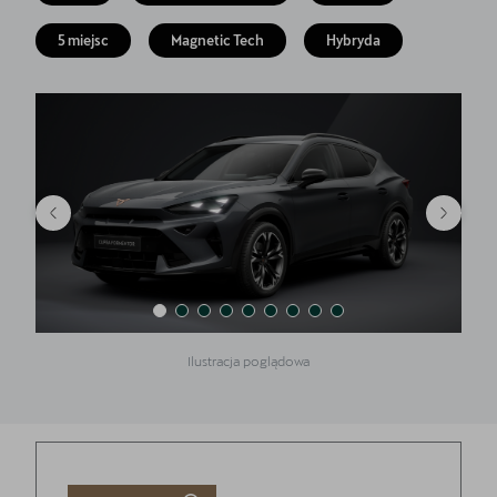
Finansowanie
5 miejsc
Magnetic Tech
Hybryda
5 lat gwarancji
Serwis
Oryginalne części zamienne
Kontakt
Ilustracja poglądowa