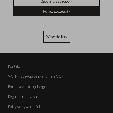
Zapytaj o szczegóły
Pokaż szczegóły
Wróć do listy
Kontakt
WLTP – zużycie paliwa i emisja CO₂
Formularz cofnięcia zgód
Regulamin serwisu
Polityka prywatności