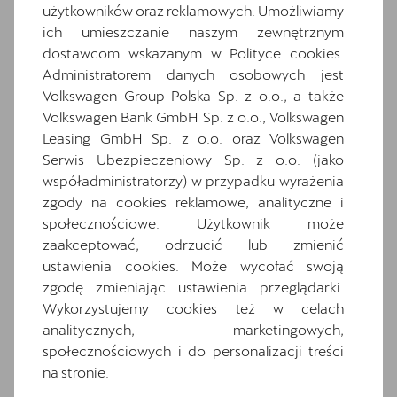
użytkowników oraz reklamowych. Umożliwiamy
Informacje o oponach
ich umieszczanie naszym zewnętrznym
Komplet dywaników
dostawcom wskazanym w Polityce cookies.
Media System Plus: 12.9-calowy kolorowy
Administratorem danych osobowych jest
ekran dotykowy
Volkswagen Group Polska Sp. z o.o., a także
Osłony przeciwsłoneczne kierowcy i
Volkswagen Bank GmbH Sp. z o.o., Volkswagen
pasażera z zamykanymi i podświetlanymi
Leasing GmbH Sp. z o.o. oraz Volkswagen
lusterkami
Serwis Ubezpieczeniowy Sp. z o.o. (jako
Oświetlenie powitalne LED w lusterkach
współadministratorzy) w przypadku wyrażenia
bocznych
zgody na cookies reklamowe, analityczne i
społecznościowe. Użytkownik może
Relingi dachowe w kolorze lśniącej czerni
zaakceptować, odrzucić lub zmienić
Schowek z funkcją bezprzewodowego
ustawienia cookies. Może wycofać swoją
ładowania telefonu
zgodę zmieniając ustawienia przeglądarki.
Speed limiter
Wykorzystujemy cookies też w celach
System Front Cross traffic assist
analitycznych, marketingowych,
System rozpoznawania zmęczenia
społecznościowych i do personalizacji treści
na stronie.
Wnętrze CUPRA z elementami
dekoracyjnymi deski rozdzielczej w kolorze