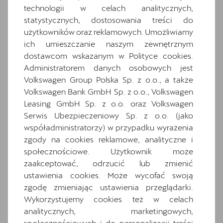
Gniazdo 12V z przodu i 230V w bagażniku
technologii w celach analitycznych,
Hybrid drive system mHEV
statystycznych, dostosowania treści do
użytkowników oraz reklamowych. Umożliwiamy
Informacje o oponach
ich umieszczanie naszym zewnętrznym
Komplet dywaników
dostawcom wskazanym w Polityce cookies.
Materiałowa ze skórą ekologiczną w kolorze
Administratorem danych osobowych jest
czarnym
Volkswagen Group Polska Sp. z o.o., a także
Media System Plus: 12.9-calowy kolorowy
Volkswagen Bank GmbH Sp. z o.o., Volkswagen
ekran dotykowy
Leasing GmbH Sp. z o.o. oraz Volkswagen
Osłony przeciwsłoneczne kierowcy i
Serwis Ubezpieczeniowy Sp. z o.o. (jako
pasażera z zamykanymi i podświetlanymi
współadministratorzy) w przypadku wyrażenia
lusterkami
zgody na cookies reklamowe, analityczne i
społecznościowe. Użytkownik może
Oświetlenie powitalne LED w lusterkach
bocznych
zaakceptować, odrzucić lub zmienić
ustawienia cookies. Może wycofać swoją
Relingi dachowe w kolorze lśniącej czerni
zgodę zmieniając ustawienia przeglądarki.
Schowek z funkcją bezprzewodowego
Wykorzystujemy cookies też w celach
ładowania telefonu
analitycznych, marketingowych,
Speed limiter
społecznościowych i do personalizacji treści