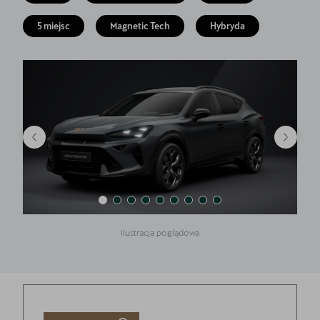
Finansowanie
5 miejsc
Magnetic Tech
Hybryda
5 lat gwarancji
Serwis
Oryginalne części zamienne
Kontakt
Ilustracja poglądowa