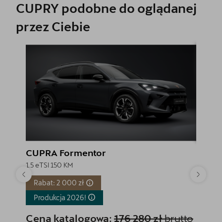
CUPRY podobne do oglądanej
przez Ciebie
CUPRA Formentor
CUPR
1.5 eTSI 150 KM
1.5 eTSI
Rabat: 2 000 zł
Rabat
Produkcja
2026!
Produ
Cena katalogowa:
176 280 zł
brutto
Cena