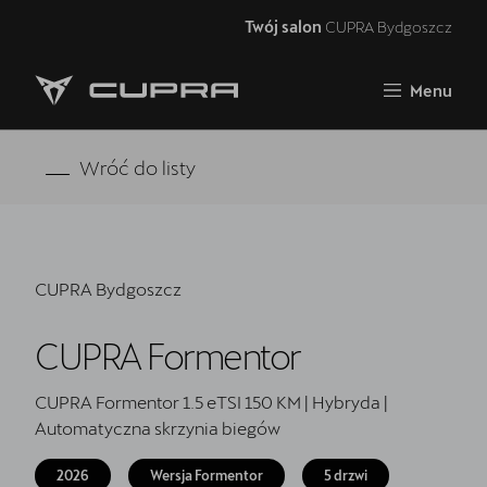
Twój salon
CUPRA Bydgoszcz
Zamknij
Menu
Strona główna
RAVAL
Wróć do listy
FORMENTOR VZ5
Oferta i aktualności
CUPRA Bydgoszcz
Samochody dostępne od ręki
CUPRA Formentor
Jazda próbna CUPRĄ
CUPRA For Business
CUPRA Formentor 1.5 eTSI 150 KM | Hybryda |
Automatyczna skrzynia biegów
Akcesoria CUPRA
2026
Wersja Formentor
5 drzwi