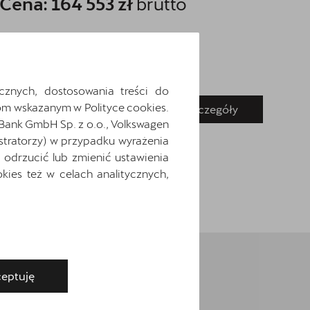
Cena: 164 553 zł
brutto
Ce
cznych, dostosowania treści do
m wskazanym w Polityce cookies.
Pokaż szczegóły
Zapytaj o szczegóły
 Bank GmbH Sp. z o.o., Volkswagen
stratorzy) w przypadku wyrażenia
odrzucić lub zmienić ustawienia
ies też w celach analitycznych,
eptuję