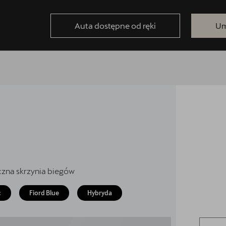
Auta dostępne od ręki
Um
czna skrzynia biegów
c
Fiord Blue
Hybryda