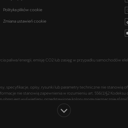
Polityka plików cookie
Zmiana ustawień cookie
a paliwa/energii, emisję CO2 lub zasięg w przypadku samochodów elek
y, specyfikacje, opisy, rysunki lub parametry techniczne nie stanowią 
macje nie stanowią zapewnienia w rozumieniu art. 556(1)§2 Kodeksu cywi
obraz jest wyświetlany, przedstawione kolory mogą nieznacznie różnić s
rezentowanych wersjach. Przedstawione detale wyposażenia mogą różnić
dostępne za dopłatą. Wiążące ustalenie ceny, wyposażenia i specyfikac
azdu. Zastrzegamy sobie prawo do zmian i pomyłek. Wszelkie informacje
 z Partnerem Marki CUPRA.