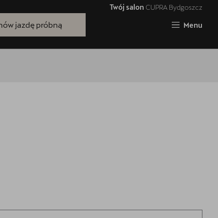
Twój salon
CUPRA Bydgoszcz
Zamknij
ów jazdę próbną
Menu
Bezpłatna jazda próbna
Przetestuj model z wybranym silnikiem
i skrzynią biegów