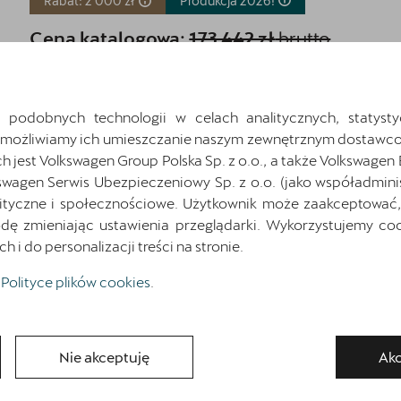
Rabat: 2 000 zł
Produkcja
2026!
Cena katalogowa:
173 442 zł
brutto
Cena: 151 000 zł
brutto
Najniższa cena sprzed 30 dni przed wprowadzeniem obniżki: 153 000
zł
brutto
 podobnych technologii w celach analitycznych, statysty
Umożliwiamy ich umieszczanie naszym zewnętrznym dostawco
Pokaż szczegóły
Zapytaj o szczegóły
jest Volkswagen Group Polska Sp. z o.o., a także Volkswagen
swagen Serwis Ubezpieczeniowy Sp. z o.o. (jako współadmini
ityczne i społecznościowe. Użytkownik może zaakceptować, 
ę zmieniając ustawienia przeglądarki. Wykorzystujemy cook
Wróć do listy
i do personalizacji treści na stronie.
Polityce plików cookies
.
Nie akceptuję
Akc
osażenia