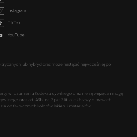
Instagram
TikTok
YouTube
trycznych lub hybryd oraz może nastąpić najwcześniej po
oferty w rozumieniu Kodeksu cywilnego oraz nie są wiążące i mogą
lnego oraz art. 43b ust. 2 pkt 2 lit. a-c Ustawy o prawach
ię od faktycznych kolorów lakieru i materiałów.
 się od specyfikacji przewidzianej na rynek polski.
ji pojazdu następują w umowie sprzedaży, a określenie
 prezentowane na stronie są aktualne na dzień ich zamieszczania.