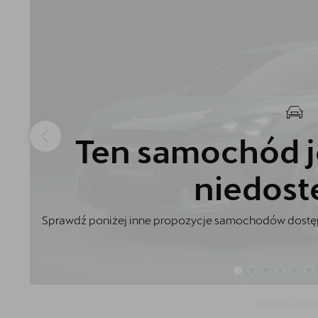
Akcesoria CUPRA
Finansowanie
5 lat gwarancji
Serwis
Oryginalne części zamienne
Ten samochód j
Kontakt
niedost
Sprawdź poniżej inne propozycje samochodów dostęp
Ilustracja poglą