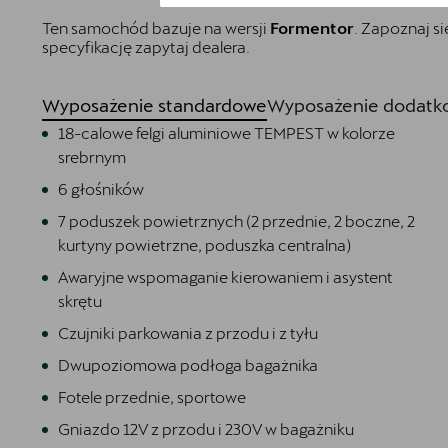
Ten samochód bazuje na wersji
Formentor
. Zapoznaj s
specyfikację zapytaj dealera.
Wyposażenie standardowe
Wyposażenie dodatko
18-calowe felgi aluminiowe TEMPEST w kolorze
srebrnym
6 głośników
7 poduszek powietrznych (2 przednie, 2 boczne, 2
kurtyny powietrzne, poduszka centralna)
Awaryjne wspomaganie kierowaniem i asystent
skrętu
Czujniki parkowania z przodu i z tyłu
Dwupoziomowa podłoga bagażnika
Fotele przednie, sportowe
Gniazdo 12V z przodu i 230V w bagażniku