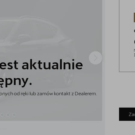
est aktualnie
ępny.
nych od ręki lub zamów kontakt z Dealerem.
Za
dowa