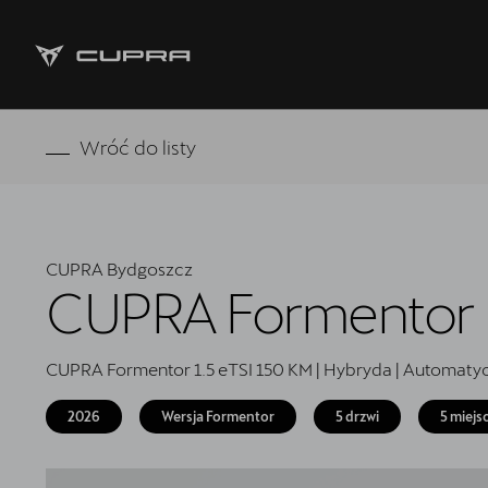
Strona główna
Wróć do listy
RAVAL
FORMENTOR VZ5
CUPRA Bydgoszcz
Oferta i aktualności
CUPRA Formentor
Samochody dostępne od ręki
CUPRA Formentor 1.5 eTSI 150 KM | Hybryda | Automaty
Jazda próbna CUPRĄ
2026
Wersja Formentor
5 drzwi
5 miejs
CUPRA For Business