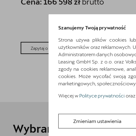
Cena: 166 598 zł
brutto
Szanujemy Twoją prywatność
Strona używa plików cookies lub
użytkowników oraz reklamowych. 
Pokaż szczegóły
Zapytaj o szczegóły
Administratorem danych osobowych 
Leasing GmbH Sp. z o.o. oraz Volk
zgody na cookies reklamowe, anal
cookies. Może wycofać swoją zgod
marketingowych, społecznościowych 
Więcej w
Polityce prywatności
oraz
Zmieniam ustawienia
Wybrane elementy wyp