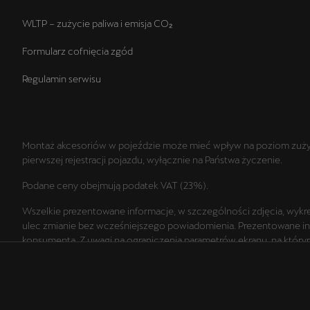
WLTP – zużycie paliwa i emisja CO₂
Formularz cofnięcia zgód
Regulamin serwisu
Montaż akcesoriów w pojeździe może mieć wpływ na poziom zużyci
pierwszej rejestracji pojazdu, wyłącznie na Państwa życzenie.
Podane ceny obejmują podatek VAT (23%).
Wszelkie prezentowane informacje, w szczególności zdjęcia, wykres
ulec zmianie bez wcześniejszego powiadomienia. Prezentowane infor
konsumenta. Z uwagi na ograniczenia parametrów ekranu, na którym 
Marka CUPRA we zastrzega sobie możliwość wprowadzenia zmian w p
Zamieszczone zdjęcia mogą przedstawiać wyposażenie opcjonalne, 
parametrów technicznych zawiera świadectwo homologacji typu poj
W celu uzyskania najnowszych informacji prosimy kontaktować się