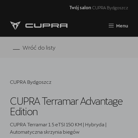
Twój salon
CUPRA Bydgoszcz
Zamknij
Menu
Strona główna
RAVAL
Wróć do listy
FORMENTOR VZ5
Oferta i aktualności
CUPRA Bydgoszcz
Samochody dostępne od ręki
CUPRA Terramar Advantage
Jazda próbna CUPRĄ
Edition
CUPRA For Business
CUPRA Terramar 1.5 eTSI 150 KM | Hybryda |
Akcesoria CUPRA
Automatyczna skrzynia biegów