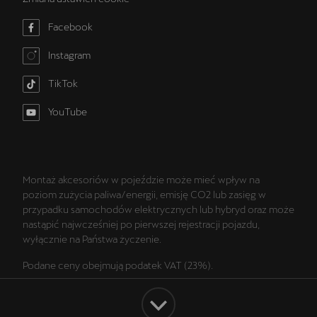
Facebook
Instagram
TikTok
YouTube
Montaż akcesoriów w pojeździe może mieć wpływ na
poziom zużycia paliwa/energii, emisję CO2 lub zasięg w
przypadku samochodów elektrycznych lub hybryd oraz może
nastąpić najwcześniej po pierwszej rejestracji pojazdu,
wyłącznie na Państwa życzenie.
Podane ceny obejmują podatek VAT (23%).
Wszelkie prezentowane informacje, w szczególności zdjęcia,
wykresy, specyfikacje, opisy, rysunki lub parametry techniczne