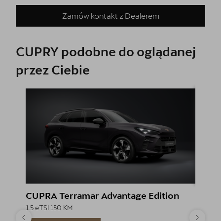
Zamów kontakt z Dealerem
CUPRY podobne do oglądanej
przez Ciebie
CUPRA Terramar Advantage Edition
CUPRA
1.5 eTSI 150 KM
1.5 eTSI