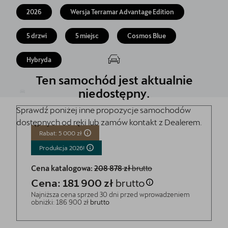
Finansowanie
2026
Wersja Terramar Advantage Edition
5 lat gwarancji
5 drzwi
5 miejsc
Cosmos Blue
Serwis
Hybryda
Oryginalne części zamienne
Ten samochód jest aktualnie
niedostępny.
Kontakt
Sprawdź poniżej inne propozycje samochodów
dostępnych od ręki lub zamów kontakt z Dealerem.
Rabat: 5 000 zł
Produkcja
2026!
Cena katalogowa:
208 878 zł
brutto
Cena: 181 900 zł
brutto
Najniższa cena sprzed 30 dni przed wprowadzeniem
obniżki: 186 900 zł
brutto