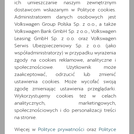
ich umieszczanie naszym zewnętrznym
Wybrane elementy
dostawcom wskazanym w Polityce cookies.
Administratorem danych osobowych jest
wyposażenia
Volkswagen Group Polska Sp. z o.o., a także
Volkswagen Bank GmbH Sp. z o.o., Volkswagen
Ten samochód bazuje na wersji
Terramar
Leasing GmbH Sp. z o.o. oraz Volkswagen
Advantage Edition
. Zapoznaj się z wybranymi
elementami jego wyposażenia. O pełną
Serwis Ubezpieczeniowy Sp. z o.o. (jako
specyfikację zapytaj dealera.
współadministratorzy) w przypadku wyrażenia
zgody na cookies reklamowe, analityczne i
społecznościowe. Użytkownik może
Wyposażenie standardowe
zaakceptować, odrzucić lub zmienić
Wyposażenie dodatkowe i pakiety
ustawienia cookies. Może wycofać swoją
2 gniazda USB typu C z przodu i 2 typu C z
zgodę zmieniając ustawienia przeglądarki.
tyłu
Wykorzystujemy cookies też w celach
7 poduszek powietrznych (2 przednie, 2
analitycznych, marketingowych,
boczne, 2 kurtyny powietrzne, poduszka
społecznościowych i do personalizacji treści
centralna)
na stronie.
Asystent wjazdu na skrzyżowanie Front
Więcej w
Polityce prywatności
oraz
Polityce
Traffic Assist