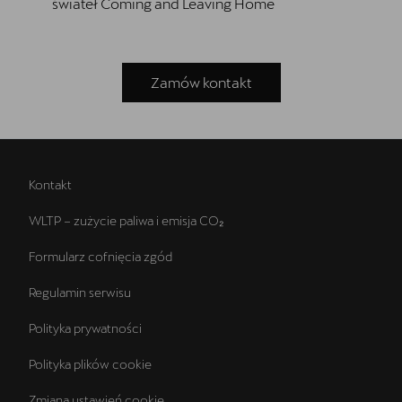
świateł Coming and Leaving Home
Zamów kontakt
Kontakt
WLTP – zużycie paliwa i emisja CO₂
Formularz cofnięcia zgód
Regulamin serwisu
Polityka prywatności
Polityka plików cookie
Zmiana ustawień cookie