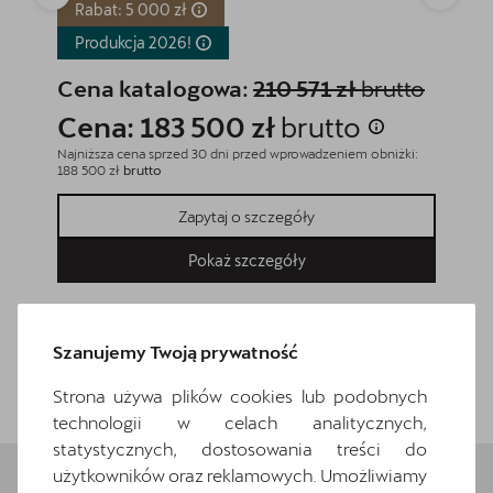
Rabat: 5 000 zł
Produ
Produkcja
2026!
Cena
Cena katalogowa:
210 571 zł
brutto
Cena
Cena: 183 500 zł
brutto
Najniższa
300 zł
br
Najniższa cena sprzed 30 dni przed wprowadzeniem obniżki:
188 500 zł
brutto
Zapytaj o szczegóły
Pokaż szczegóły
Szanujemy Twoją prywatność
Wróć do listy
Strona używa plików cookies lub podobnych
technologii w celach analitycznych,
statystycznych, dostosowania treści do
użytkowników oraz reklamowych. Umożliwiamy