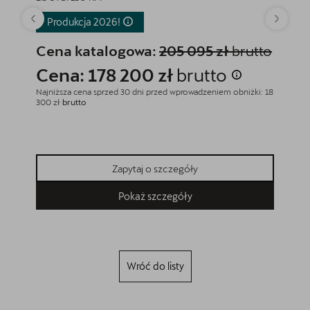
Produkcja
2026!
Rabat
Produ
Cena katalogowa:
205 095 zł
brutto
Cena
Cena: 178 200 zł
brutto
Cena
Najniższa cena sprzed 30 dni przed wprowadzeniem obniżki: 18
300 zł
brutto
Najniższa
184 200 z
Zapytaj o szczegóły
Pokaż szczegóły
Wróć do listy