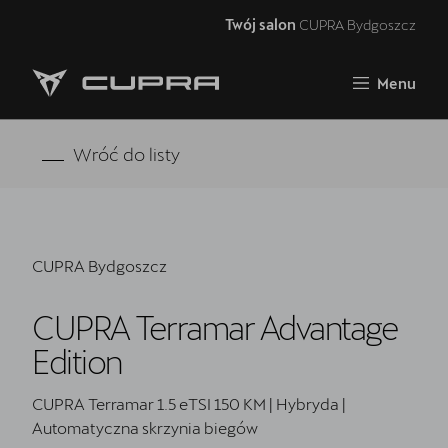
Twój salon
CUPRA Bydgoszcz
Zamknij
Menu
Strona główna
RAVAL
Wróć do listy
FORMENTOR VZ5
Oferta i aktualności
CUPRA Bydgoszcz
Samochody dostępne od ręki
CUPRA Terramar Advantage
Jazda próbna CUPRĄ
Edition
CUPRA For Business
CUPRA Terramar 1.5 eTSI 150 KM | Hybryda |
Akcesoria CUPRA
Automatyczna skrzynia biegów