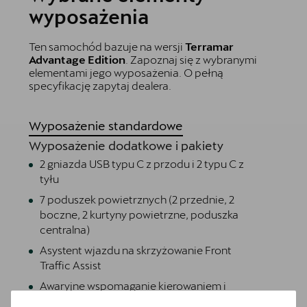
wyposażenia
Ten samochód bazuje na wersji
Terramar
Advantage Edition
. Zapoznaj się z wybranymi
elementami jego wyposażenia. O pełną
specyfikację zapytaj dealera.
Wyposażenie standardowe
Wyposażenie dodatkowe i pakiety
2 gniazda USB typu C z przodu i 2 typu C z
tyłu
7 poduszek powietrznych (2 przednie, 2
boczne, 2 kurtyny powietrzne, poduszka
centralna)
Asystent wjazdu na skrzyżowanie Front
Traffic Assist
Awaryjne wspomaganie kierowaniem i
asystent skrętu