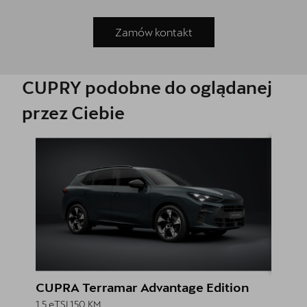
Zamów kontakt
CUPRY podobne do oglądanej
przez Ciebie
CUPRA Terramar Advantage Edition
CUPRA
1.5 eTSI 150 KM
1.5 eTSI