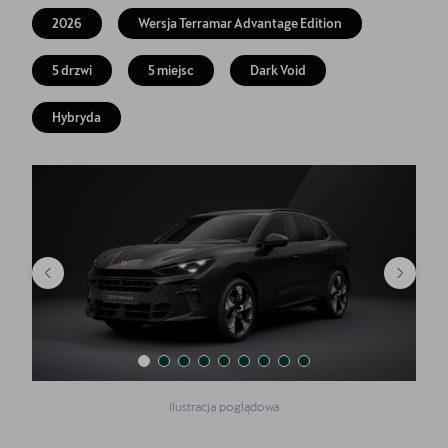
Finansowanie
2026
Wersja Terramar Advantage Edition
5 lat gwarancji
5 drzwi
5 miejsc
Dark Void
Serwis
Hybryda
Oryginalne części zamienne
Kontakt
Ilustracja poglądowa