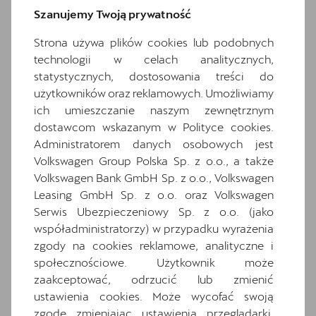
Szanujemy Twoją prywatność
Dwupoziomowa podłoga bagażnika
Extended pedestrian protection
Strona używa plików cookies lub podobnych
Gniazdo 12V z przodu i 230V w bagażniku
technologii w celach analitycznych,
statystycznych, dostosowania treści do
Hamulce tarczowe z przodu
użytkowników oraz reklamowych. Umożliwiamy
Hybrid drive system mHEV
ich umieszczanie naszym zewnętrznym
Informacje o oponach
dostawcom wskazanym w Polityce cookies.
Inteligentny asystent parkowania z funkcją
Administratorem danych osobowych jest
zdalnego sterowania z telefonu
Volkswagen Group Polska Sp. z o.o., a także
Volkswagen Bank GmbH Sp. z o.o., Volkswagen
Komplet dywaników
Leasing GmbH Sp. z o.o. oraz Volkswagen
Media System Plus: 12.9-calowy kolorowy
Serwis Ubezpieczeniowy Sp. z o.o. (jako
ekran dotykowy
współadministratorzy) w przypadku wyrażenia
Osłony przeciwsłoneczne kierowcy i
zgody na cookies reklamowe, analityczne i
pasażera z zamykanymi i podświetlanymi
społecznościowe. Użytkownik może
lusterkami
zaakceptować, odrzucić lub zmienić
Oświetlenie powitalne w lusterkach boczn
ustawienia cookies. Może wycofać swoją
ych
zgodę zmieniając ustawienia przeglądarki.