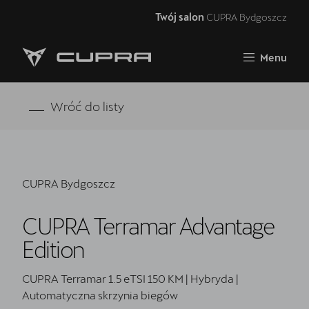
Twój salon
CUPRA Bydgoszcz
Zamknij
Menu
Strona główna
RAVAL
Wróć do listy
FORMENTOR VZ5
Oferta i aktualności
CUPRA Bydgoszcz
Samochody dostępne od ręki
CUPRA Terramar Advantage
Jazda próbna CUPRĄ
Edition
CUPRA For Business
CUPRA Terramar 1.5 eTSI 150 KM | Hybryda |
Akcesoria CUPRA
Automatyczna skrzynia biegów