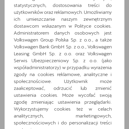
statystycznych, dostosowania treści do
Extended pedestrian protection
użytkowników oraz reklamowych. Umożliwiamy
Gniazdo 12V z przodu i 230V w bagażniku
ich umieszczanie naszym zewnętrznym
Hamulce tarczowe z przodu
dostawcom wskazanym w Polityce cookies.
Administratorem danych osobowych jest
Hybrid drive system mHEV
Volkswagen Group Polska Sp. z o.o., a także
Informacje o oponach
Volkswagen Bank GmbH Sp. z o.o., Volkswagen
Media System Plus: 12.9-calowy kolorowy
Leasing GmbH Sp. z o.o. oraz Volkswagen
ekran dotykowy
Serwis Ubezpieczeniowy Sp. z o.o. (jako
Osłony przeciwsłoneczne kierowcy i
współadministratorzy) w przypadku wyrażenia
pasażera z zamykanymi i podświetlanymi
zgody na cookies reklamowe, analityczne i
lusterkami
społecznościowe. Użytkownik może
Oświetlenie powitalne w lusterkach boczn
zaakceptować, odrzucić lub zmienić
ych
ustawienia cookies. Może wycofać swoją
zgodę zmieniając ustawienia przeglądarki.
Przednie światła przeciwmgielne LED z
Wykorzystujemy cookies też w celach
funkcją doświetlania zakrętów
analitycznych, marketingowych,
Relingi dachowe w kolorze lśniącej czerni
społecznościowych i do personalizacji treści
Schowek z funkcją bezprzewodowego