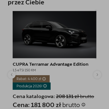
przez Ciebie
CUPRA Terramar Advantage Edition
CUPRA
1.5 eTSI 150 KM
1.5 eTSI
Rabat: 4 400 zł
Rabat
Produkcja
2026!
Produ
Cena katalogowa:
208 131 zł
brutto
Cena
Cena: 181 800 zł
brutto
Cena