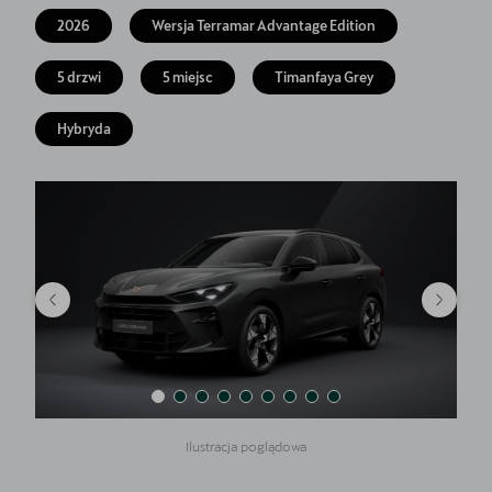
Finansowanie
2026
Wersja Terramar Advantage Edition
5 lat gwarancji
5 drzwi
5 miejsc
Timanfaya Grey
Serwis
Hybryda
Oryginalne części zamienne
Kontakt
Ilustracja poglądowa