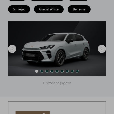
Finansowanie
5 miejsc
Glacial White
Benzyna
5 lat gwarancji
Serwis
Oryginalne części zamienne
Kontakt
Ilustracja poglądowa