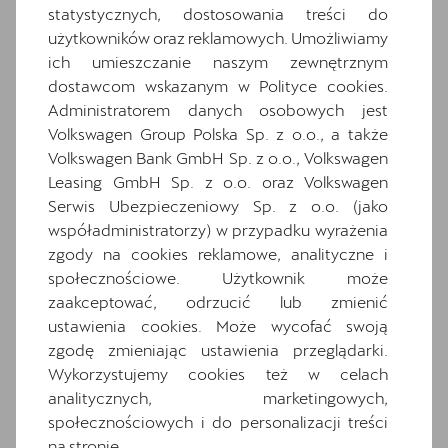
statystycznych, dostosowania treści do
Dwupoziomowa podłoga bagażnika
użytkowników oraz reklamowych. Umożliwiamy
Extended pedestrian protection
ich umieszczanie naszym zewnętrznym
Funkcja świateł autostradowych
dostawcom wskazanym w Polityce cookies.
Administratorem danych osobowych jest
Gniazdo 12V z przodu i 230V w bagażniku
Volkswagen Group Polska Sp. z o.o., a także
Informacje o oponach
Volkswagen Bank GmbH Sp. z o.o., Volkswagen
Media System Plus: 12.9-calowy kolorowy
Leasing GmbH Sp. z o.o. oraz Volkswagen
ekran dotykowy
Serwis Ubezpieczeniowy Sp. z o.o. (jako
Osłony przeciwsłoneczne kierowcy i
współadministratorzy) w przypadku wyrażenia
pasażera z zamykanymi i podświetlanymi
zgody na cookies reklamowe, analityczne i
lusterkami
społecznościowe. Użytkownik może
Oświetlenie powitalne w lusterkach boczn
zaakceptować, odrzucić lub zmienić
ych
ustawienia cookies. Może wycofać swoją
Przednie światła przeciwmgielne LED z
zgodę zmieniając ustawienia przeglądarki.
funkcją doświetlania zakrętów
Wykorzystujemy cookies też w celach
analitycznych, marketingowych,
Relingi dachowe w kolorze lśniącej czerni
społecznościowych i do personalizacji treści
Schowek z funkcją bezprzewodowego
na stronie.