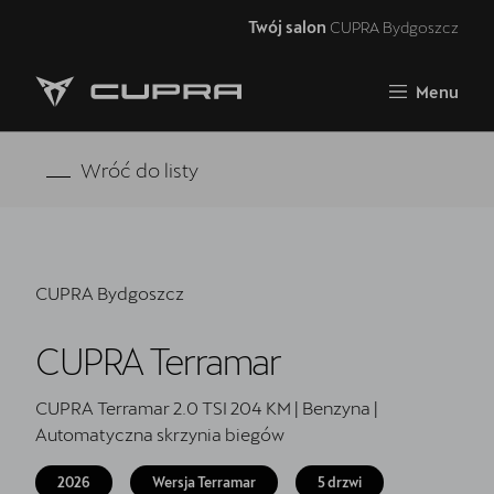
Twój salon
CUPRA Bydgoszcz
Zamknij
Menu
Strona główna
RAVAL
Wróć do listy
FORMENTOR VZ5
Oferta i aktualności
CUPRA Bydgoszcz
Samochody dostępne od ręki
CUPRA Terramar
Jazda próbna CUPRĄ
CUPRA For Business
CUPRA Terramar 2.0 TSI 204 KM | Benzyna |
Automatyczna skrzynia biegów
Akcesoria CUPRA
2026
Wersja Terramar
5 drzwi