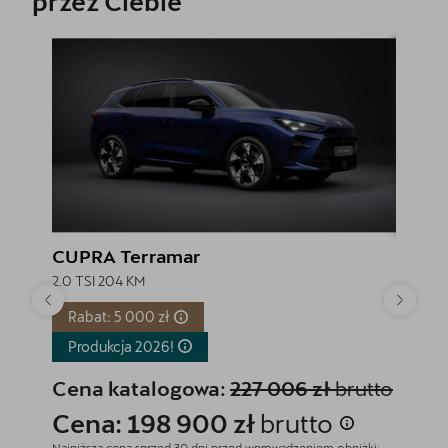
przez Ciebie
CUPRA Terramar
CUPR
2.0 TSI 204 KM
2.0 TSI
Rabat: 5 000 zł
Rabat
Produkcja
2026!
Produ
Cena katalogowa:
227 006 zł
brutto
Cena
Cena: 198 900 zł
brutto
Cena
Najniższa cena sprzed 30 dni przed wprowadzeniem obniżki:
Najniższa