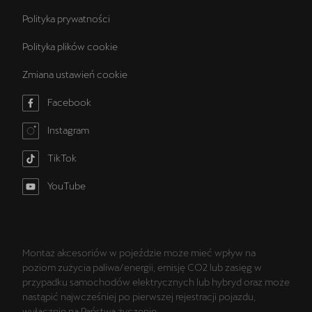
Polityka prywatności
Polityka plików cookie
Zmiana ustawień cookie
Facebook
Instagram
TikTok
YouTube
Montaż akcesoriów w pojeździe może mieć wpływ na
poziom zużycia paliwa/energii, emisję CO2 lub zasięg w
przypadku samochodów elektrycznych lub hybryd oraz może
nastąpić najwcześniej po pierwszej rejestracji pojazdu,
wyłącznie na Państwa życzenie.