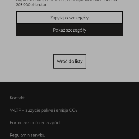
203 900 zł
brutto
208 900 
Zapytaj o szczegóły
Pokaż szczegóły
Wróć do listy
Kontakt
WLTP – zużycie paliwa i emisja CO₂
Formularz cofnięcia zgód
Regulamin serwisu