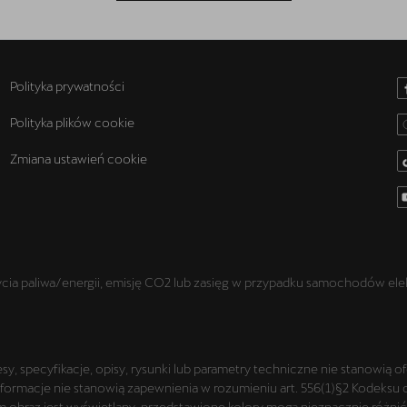
Polityka prywatności
Polityka plików cookie
Zmiana ustawień cookie
a paliwa/energii, emisję CO2 lub zasięg w przypadku samochodów elek
y, specyfikacje, opisy, rysunki lub parametry techniczne nie stanowią 
macje nie stanowią zapewnienia w rozumieniu art. 556(1)§2 Kodeksu cywi
obraz jest wyświetlany, przedstawione kolory mogą nieznacznie różnić s