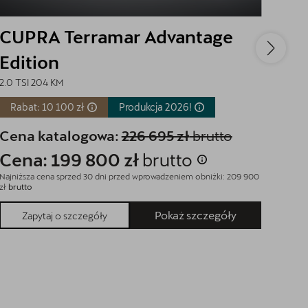
CUPRA Terramar Advantage
CU
Edition
Ed
2.0 TSI 204 KM
2.0 T
Rabat: 10 100 zł
Produkcja
2026!
Ra
Cena katalogowa:
226 695 zł
brutto
Cen
Cena: 199 800 zł
brutto
Ce
Najniższa cena sprzed 30 dni przed wprowadzeniem obniżki: 209 900
Najniż
zł
brutto
zł
brut
Pokaż szczegóły
Zapytaj o szczegóły