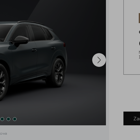
Za
dowa