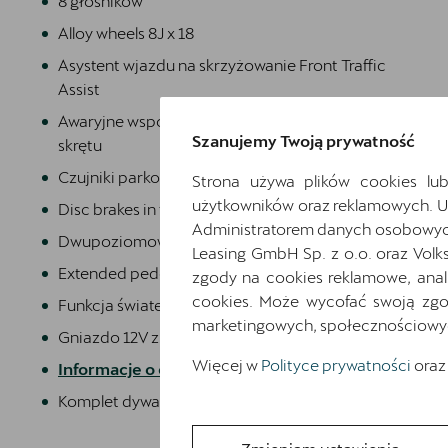
8 głośników
Alloy wheels 8J x 18
Asystent wjazdu na skrzyżowanie Front Traffic
Assist
Awaryjne wspomaganie kierowaniem i asystent
Szanujemy Twoją prywatność
skrętu
Czujniki parkowania z przodu i z tyłu
Strona używa plików cookies lub
użytkowników oraz reklamowych. 
Disc brakes in front
Administratorem danych osobowych 
Dwupoziomowa podłoga bagażnika
Leasing GmbH Sp. z o.o. oraz Volk
Extended pedestrian protection
zgody na cookies reklamowe, anal
cookies. Może wycofać swoją zgod
Funkcja świateł autostradowych
marketingowych, społecznościowych 
Gniazdo 12V z przodu i 230V w bagażniku
Więcej w
Polityce prywatności
oraz
Informacje o oponach
Komplet dywaników