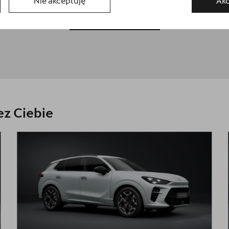
Nie akceptuję
Akc
Zamów kontakt
z Ciebie