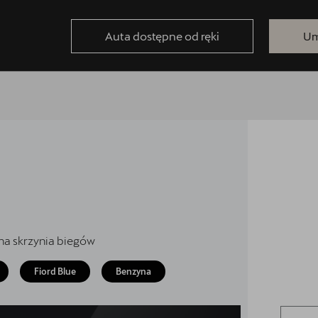
Auta dostępne od ręki
Um
na skrzynia biegów
Fiord Blue
Benzyna