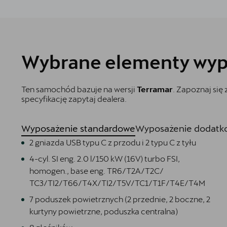
Wybrane elementy wyp
Ten samochód bazuje na wersji
Terramar
. Zapoznaj się
specyfikację zapytaj dealera.
Wyposażenie standardowe
Wyposażenie dodatko
2 gniazda USB typu C z przodu i 2 typu C z tyłu
4-cyl. SI eng. 2.0 l/150 kW (16V) turbo FSI,
homogen., base eng. TR6/T2A/T2C/
TC3/TI2/T66/T4X/TI2/T5V/TC1/T1F/T4E/T4M
7 poduszek powietrznych (2 przednie, 2 boczne, 2
kurtyny powietrzne, poduszka centralna)