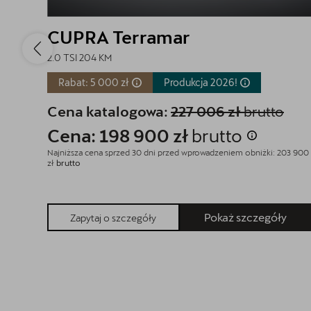
CUPRA Terramar
2.0 TSI 204 KM
Rabat: 5 000 zł
Produkcja
2026!
Cena katalogowa:
227 006 zł
brutto
Cena: 198 900 zł
brutto
Najniższa cena sprzed 30 dni przed wprowadzeniem obniżki: 203 900
zł
brutto
Pokaż szczegóły
Zapytaj o szczegóły