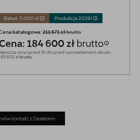
Rabat: 5 000 zł
Produkcja
2026!
Cena katalogowa:
211 671 zł
brutto
Cena: 184 600 zł
brutto
Najniższa cena sprzed 30 dni przed wprowadzeniem obniżki:
189 600 zł
brutto
mów kontakt z Dealerem