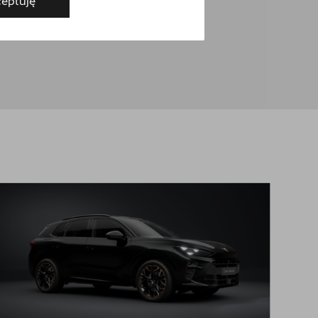
eptuję