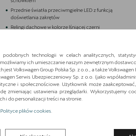
schowkiem
Przednie światła przeciwmgielne LED z funkcją
doświetlania zakrętów
Relingi dachowe w kolorze lśniącej czerni
Schowek z funkcją bezprzewodowego ładowania
telefonu
Special action A (version 2)
 podobnych technologii w celach analitycznych, statysty
Umożliwiamy ich umieszczanie naszym zewnętrznym dostawco
System rozpoznawania zmęczenia
jest Volkswagen Group Polska Sp. z o.o., a także Volkswagen
Tapicerka DYNAMICA MOON LIGHT, czarna
swagen Serwis Ubezpieczeniowy Sp. z o.o. (jako współadmini
Zaczepy i-Size na zewnętrznych miejscach tylnej
ityczne i społecznościowe. Użytkownik może zaakceptować, 
kanapy oraz zaczep Top Tether na fotelu pasażera
ę zmieniając ustawienia przeglądarki. Wykorzystujemy cook
i do personalizacji treści na stronie.
Światła do jazdy dziennej LED z automat. funkcją
funkcją opóźnionego wyłączania świateł Coming
Polityce plików cookies
.
and Leaving Home