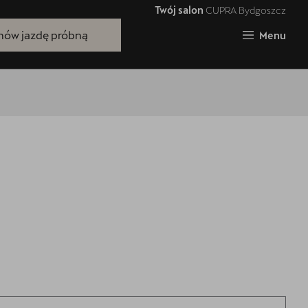
Twój salon
CUPRA Bydgoszcz
Zamknij
ów jazdę próbną
Menu
Bezpłatna jazda próbna
Przetestuj model z wybranym silnikiem
i skrzynią biegów