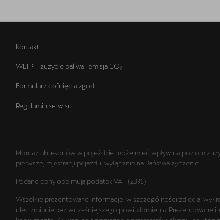
Kontakt
WLTP – zużycie paliwa i emisja CO₂
Formularz cofnięcia zgód
Regulamin serwisu
Montaż akcesoriów w pojeździe może mieć wpływ na poziom zużyci
pierwszej rejestracji pojazdu, wyłącznie na Państwa życzenie.
Podane ceny obejmują podatek VAT (23%).
Wszelkie prezentowane informacje, w szczególności zdjęcia, wykres
ulec zmianie bez wcześniejszego powiadomienia. Prezentowane infor
konsumenta. Z uwagi na ograniczenia parametrów ekranu, na którym 