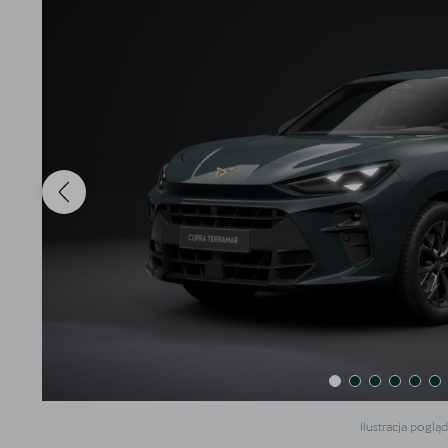
Akcesoria CUPRA
Finansowanie
5 lat gwarancji
Serwis
Oryginalne części zamienne
Kontakt
Ilustracja poglą