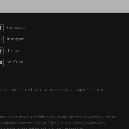
Facebook
Instagram
TikTok
YouTube
trycznych lub hybryd oraz może nastąpić najwcześniej po
oferty w rozumieniu Kodeksu cywilnego oraz nie są wiążące i mogą
lnego oraz art. 43b ust. 2 pkt 2 lit. a-c Ustawy o prawach
ię od faktycznych kolorów lakieru i materiałów.