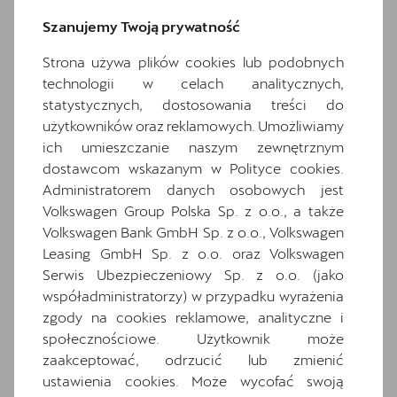
Traffic Assist
Szanujemy Twoją prywatność
Awaryjne wspomaganie kierowaniem i
asystent skrętu
Strona używa plików cookies lub podobnych
technologii w celach analitycznych,
Disc brakes in front
statystycznych, dostosowania treści do
Dwupoziomowa podłoga bagażnika
użytkowników oraz reklamowych. Umożliwiamy
Extended pedestrian protection
ich umieszczanie naszym zewnętrznym
Gniazdo 12V z przodu i 230V w bagażniku
dostawcom wskazanym w Polityce cookies.
Administratorem danych osobowych jest
Informacje o oponach
Volkswagen Group Polska Sp. z o.o., a także
Inteligentny asystent parkowania z funkcją
Volkswagen Bank GmbH Sp. z o.o., Volkswagen
zdalnego sterowania z telefonu
Leasing GmbH Sp. z o.o. oraz Volkswagen
Komplet dywaników
Serwis Ubezpieczeniowy Sp. z o.o. (jako
Media System Plus: 12.9-calowy kolorowy
współadministratorzy) w przypadku wyrażenia
ekran dotykowy
zgody na cookies reklamowe, analityczne i
Osłony przeciwsłoneczne kierowcy i
społecznościowe. Użytkownik może
pasażera z zamykanymi i podświetlanymi
zaakceptować, odrzucić lub zmienić
lusterkami
ustawienia cookies. Może wycofać swoją