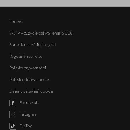
Kontakt
WLTP – zużycie paliwa i emisja CO₂
Formularz cofnięcia zgód
Regulamin serwisu
Polityka prywatności
Polityka plików cookie
Zmiana ustawień cookie
Facebook
Instagram
TikTok