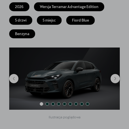
Finansowanie
2026
Wersja Terramar Advantage Edition
5 lat gwarancji
5 drzwi
5 miejsc
Fiord Blue
Serwis
Benzyna
Oryginalne części zamienne
Kontakt
Ilustracja poglądowa