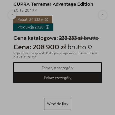
CUPRA Terramar Advantage Edition
CUPRA
2.0 TSI 204 KM
2.0 TSI
Rabat: 24 333 zł
Rabat
Produkcja
2026!
Produ
Cena katalogowa:
233 233 zł
brutto
Cena
Cena: 208 900 zł
brutto
Cena
Najniższa cena sprzed 30 dni przed wprowadzeniem obniżki:
Najniższa
233 233 zł
brutto
209 900 
Zapytaj o szczegóły
Pokaż szczegóły
Wróć do listy