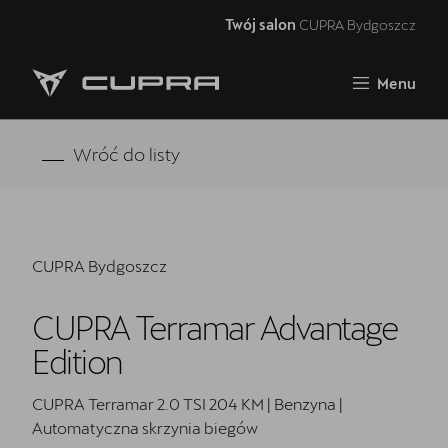
Twój salon
CUPRA Bydgoszcz
Zamknij
Menu
Strona główna
RAVAL
Wróć do listy
FORMENTOR VZ5
Oferta i aktualności
CUPRA Bydgoszcz
Samochody dostępne od ręki
CUPRA Terramar Advantage
Jazda próbna CUPRĄ
Edition
CUPRA For Business
CUPRA Terramar 2.0 TSI 204 KM | Benzyna |
Akcesoria CUPRA
Automatyczna skrzynia biegów