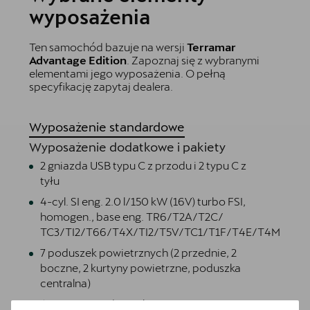
wyposażenia
Ten samochód bazuje na wersji
Terramar
Advantage Edition
. Zapoznaj się z wybranymi
elementami jego wyposażenia. O pełną
specyfikację zapytaj dealera.
Wyposażenie standardowe
Wyposażenie dodatkowe i pakiety
2 gniazda USB typu C z przodu i 2 typu C z
tyłu
4-cyl. SI eng. 2.0 l/150 kW (16V) turbo FSI,
homogen., base eng. TR6/T2A/T2C/
TC3/TI2/T66/T4X/TI2/T5V/TC1/T1F/T4E/T4M
7 poduszek powietrznych (2 przednie, 2
boczne, 2 kurtyny powietrzne, poduszka
centralna)
Asystent wjazdu na skrzyżowanie Front