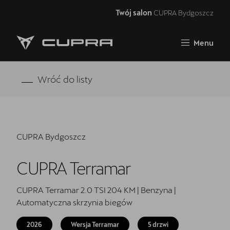
Twój salon
CUPRA Bydgoszcz
Zamknij
Menu
Strona główna
RAVAL
Wróć do listy
FORMENTOR VZ5
Oferta i aktualności
CUPRA Bydgoszcz
Samochody dostępne od ręki
CUPRA Terramar
Jazda próbna CUPRĄ
CUPRA For Business
CUPRA Terramar 2.0 TSI 204 KM | Benzyna |
Automatyczna skrzynia biegów
Akcesoria CUPRA
2026
Wersja Terramar
5 drzwi