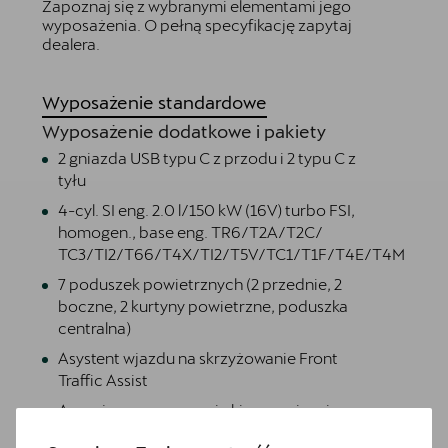
Zapoznaj się z wybranymi elementami jego
wyposażenia. O pełną specyfikację zapytaj
dealera.
Wyposażenie standardowe
Wyposażenie dodatkowe i pakiety
2 gniazda USB typu C z przodu i 2 typu C z
tyłu
4-cyl. SI eng. 2.0 l/150 kW (16V) turbo FSI,
homogen., base eng. TR6/T2A/T2C/
TC3/TI2/T66/T4X/TI2/T5V/TC1/T1F/T4E/T4M
7 poduszek powietrznych (2 przednie, 2
boczne, 2 kurtyny powietrzne, poduszka
centralna)
Asystent wjazdu na skrzyżowanie Front
Traffic Assist
Awaryjne wspomaganie kierowaniem i
asystent skrętu