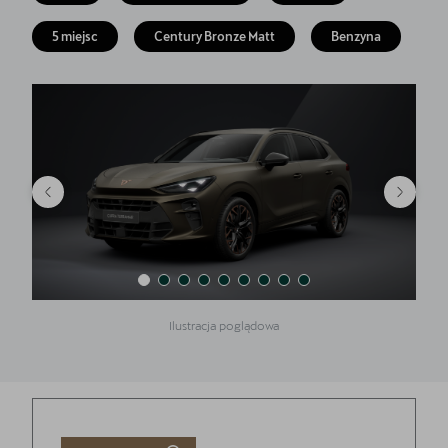
Finansowanie
5 miejsc
Century Bronze Matt
Benzyna
5 lat gwarancji
Serwis
Oryginalne części zamienne
Kontakt
Ilustracja poglądowa