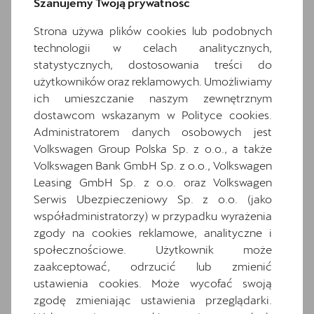
Szanujemy Twoją prywatność
Disc brakes in front
Dwupoziomowa podłoga bagażnika
Strona używa plików cookies lub podobnych
technologii w celach analitycznych,
Extended pedestrian protection
statystycznych, dostosowania treści do
Funkcja świateł autostradowych
użytkowników oraz reklamowych. Umożliwiamy
Gniazdo 12V z przodu i 230V w bagażniku
ich umieszczanie naszym zewnętrznym
Informacje o oponach
dostawcom wskazanym w Polityce cookies.
Administratorem danych osobowych jest
Inteligentny asystent parkowania z funkcją
Volkswagen Group Polska Sp. z o.o., a także
zdalnego sterowania z telefonu
Volkswagen Bank GmbH Sp. z o.o., Volkswagen
Komplet dywaników
Leasing GmbH Sp. z o.o. oraz Volkswagen
Media System Plus: 12.9-calowy kolorowy
Serwis Ubezpieczeniowy Sp. z o.o. (jako
ekran dotykowy
współadministratorzy) w przypadku wyrażenia
Osłony przeciwsłoneczne kierowcy i
zgody na cookies reklamowe, analityczne i
pasażera z zamykanymi i podświetlanymi
społecznościowe. Użytkownik może
lusterkami
zaakceptować, odrzucić lub zmienić
Oświetlenie powitalne w lusterkach boczn
ustawienia cookies. Może wycofać swoją
ych
zgodę zmieniając ustawienia przeglądarki.