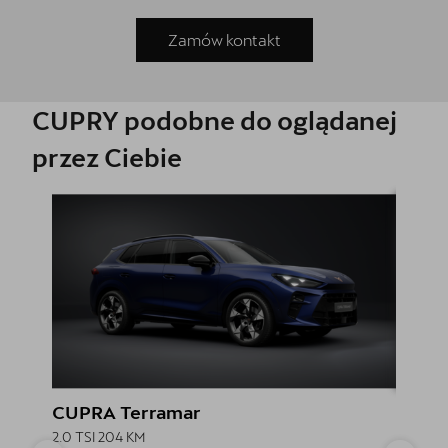
Zamów kontakt
CUPRY podobne do oglądanej
przez Ciebie
CUPRA Terramar
CUPR
2.0 TSI 204 KM
2.0 TSI