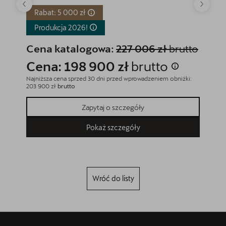
Rabat: 5 000 zł
Rabat
Produkcja
2026!
Produ
Cena katalogowa:
227 006 zł
brutto
Cena
Cena: 198 900 zł
brutto
Cena
Najniższa cena sprzed 30 dni przed wprowadzeniem obniżki:
Najniższa
203 900 zł
brutto
199 500 z
Zapytaj o szczegóły
Pokaż szczegóły
Wróć do listy