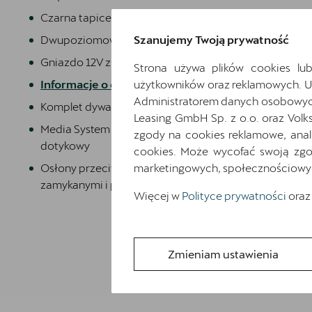
Czarna tapicerka Dinamica
Szanujemy Twoją prywatność
Dwupoziomowa podłoga bagażnika
Gniazdo 12V z przodu i 230V w bagażniku
Strona używa plików cookies lub
użytkowników oraz reklamowych. 
Informacje o oponach
Administratorem danych osobowych 
Komplet dywaników
Leasing GmbH Sp. z o.o. oraz Volk
Media System Plus: 12.9-calowy kolorowy ekran
zgody na cookies reklamowe, anal
dotykowy
cookies. Może wycofać swoją zgod
marketingowych, społecznościowych 
Osłony przeciwsłoneczne kierowcy i pasażera z
zamykanymi i podświetlanymi lusterkami
Więcej w
Polityce prywatności
oraz
Zmieniam ustawienia