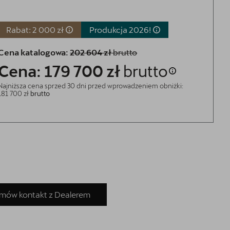
Rabat: 2 000 zł
Produkcja
2026!
Cena katalogowa:
202 604 zł
brutto
Cena: 179 700 zł
brutto
Najniższa cena sprzed 30 dni przed wprowadzeniem obniżki:
181 700 zł
brutto
mów kontakt z Dealerem