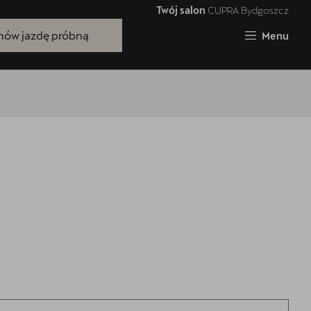
Twój salon
CUPRA Bydgoszcz
Zamknij
ów jazdę próbną
Menu
Bezpłatna jazda próbna
Przetestuj model z wybranym silnikiem
i skrzynią biegów