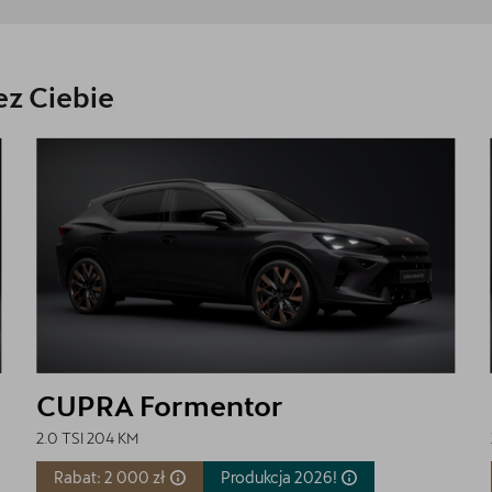
z Ciebie
CUPRA Formentor
2.0 TSI 204 KM
Rabat: 2 000 zł
Produkcja
2026!