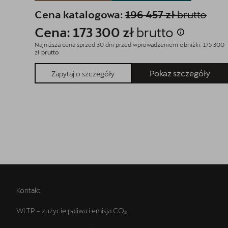
Cena katalogowa:
196 457 zł
brutto
Cena: 173 300 zł
brutto
Najniższa cena sprzed 30 dni przed wprowadzeniem obniżki: 175 300
zł
brutto
Pokaż szczegóły
Zapytaj o szczegóły
Kontakt
WLTP – zużycie paliwa i emisja CO₂