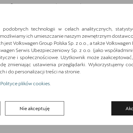
System rozpoznawania zmęczenia
Wnętrze CUPRA z elementami dekoracyjnymi
deski rozdzielczej w kolorze ciemnego aluminium i
 podobnych technologii w celach analitycznych, statysty
miedzi
Umożliwiamy ich umieszczanie naszym zewnętrznym dostawco
Zaczepy Isofix/i-Size i Top Tether na zewn.
jest Volkswagen Group Polska Sp. z o.o., a także Volkswagen
miejscach tylnej kanapy oraz zaczep Isofix/i-Size
swagen Serwis Ubezpieczeniowy Sp. z o.o. (jako współadmini
na fotelu pasazera
ityczne i społecznościowe. Użytkownik może zaakceptować, 
Światła do jazdy dziennej LED z automatyczną
ę zmieniając ustawienia przeglądarki. Wykorzystujemy cook
funkcją opóźnionego wyłączania świateł Coming
i do personalizacji treści na stronie.
and Leaving Home
Polityce plików cookies
.
Zamów kontakt
Nie akceptuję
Akc