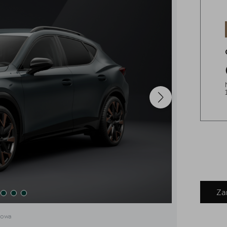
Za
dowa