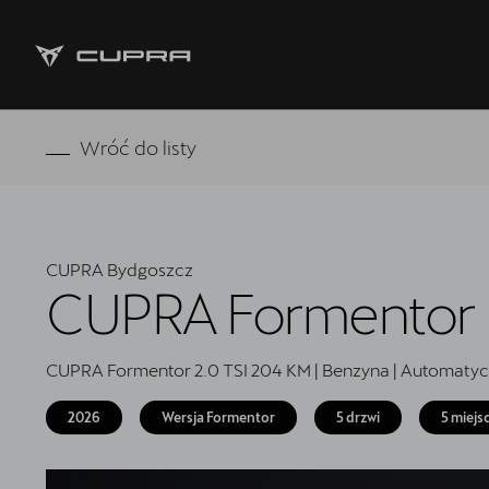
Strona główna
Wróć do listy
RAVAL
FORMENTOR VZ5
CUPRA Bydgoszcz
Oferta i aktualności
CUPRA Formentor
Samochody dostępne od ręki
CUPRA Formentor 2.0 TSI 204 KM | Benzyna | Automatyc
Jazda próbna CUPRĄ
2026
Wersja Formentor
5 drzwi
5 miejs
CUPRA For Business