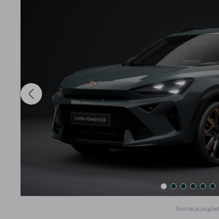
Akcesoria CUPRA
Finansowanie
5 lat gwarancji
Serwis
Oryginalne części zamienne
Kontakt
Ilustracja poglą