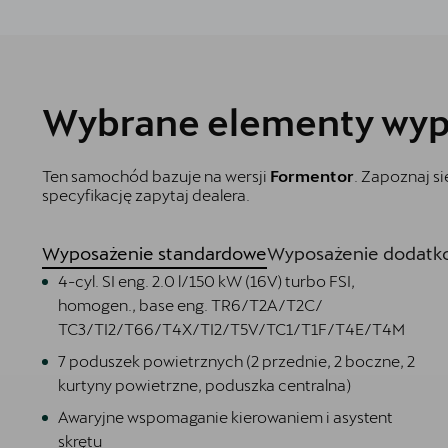
Wybrane elementy wyp
Ten samochód bazuje na wersji
Formentor
. Zapoznaj s
specyfikację zapytaj dealera.
Wyposażenie standardowe
Wyposażenie dodatko
4-cyl. SI eng. 2.0 l/150 kW (16V) turbo FSI,
homogen., base eng. TR6/T2A/T2C/
TC3/TI2/T66/T4X/TI2/T5V/TC1/T1F/T4E/T4M
7 poduszek powietrznych (2 przednie, 2 boczne, 2
kurtyny powietrzne, poduszka centralna)
Awaryjne wspomaganie kierowaniem i asystent
skrętu