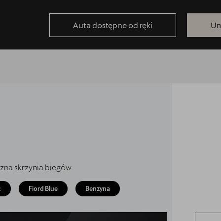
Auta dostępne od ręki
Um
zna skrzynia biegów
c
Fiord Blue
Benzyna