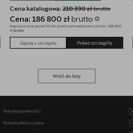
Cena katalogowa:
210 390 zł
brutto
Cena: 186 800 zł
brutto
Najniższa cena sprzed 30 dni przed wprowadzeniem obniżki: 188 800
zł
brutto
Pokaż szczegóły
Zapytaj o szczegóły
Wróć do listy
Polityka prywatności
Polityka plików cookie