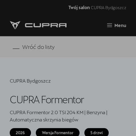
Twój salon
CUPRA Bydgoszcz
Zamknij
Menu
Strona główna
RAVAL
Wróć do listy
FORMENTOR VZ5
Oferta i aktualności
CUPRA Bydgoszcz
Samochody dostępne od ręki
CUPRA Formentor
Jazda próbna CUPRĄ
CUPRA For Business
CUPRA Formentor 2.0 TSI 204 KM | Benzyna |
Automatyczna skrzynia biegów
Akcesoria CUPRA
2026
Wersja Formentor
5 drzwi