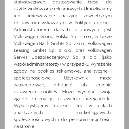
statystycznych, dostosowania treści do
Informacje o oponach
użytkowników oraz reklamowych. Umożliwiamy
ich umieszczanie naszym zewnętrznym
Materiałowa ze skórą ekologiczną w kolorze
dostawcom wskazanym w Polityce cookies.
czarnym
Administratorem danych osobowych jest
Media System Plus: 12.9-calowy kolorowy
Volkswagen Group Polska Sp. z o.o., a także
ekran dotykowy
Volkswagen Bank GmbH Sp. z o.o., Volkswagen
Osłony przeciwsłoneczne kierowcy i
Leasing GmbH Sp. z o.o. oraz Volkswagen
pasażera z zamykanymi i podświetlanymi
Serwis Ubezpieczeniowy Sp. z o.o. (jako
lusterkami
współadministratorzy) w przypadku wyrażenia
Oświetlenie powitalne LED w lusterkach
zgody na cookies reklamowe, analityczne i
bocznych
społecznościowe. Użytkownik może
Relingi dachowe w kolorze lśniącej czerni
zaakceptować, odrzucić lub zmienić
ustawienia cookies. Może wycofać swoją
Schowek z funkcją bezprzewodowego
ładowania telefonu
zgodę zmieniając ustawienia przeglądarki.
Wykorzystujemy cookies też w celach
Speed limiter
analitycznych, marketingowych,
System Front Cross traffic assist
społecznościowych i do personalizacji treści
System rozpoznawania zmęczenia
na stronie.