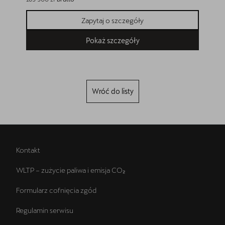
Zapytaj o szczegóły
Pokaż szczegóły
Wróć do listy
Kontakt
WLTP – zużycie paliwa i emisja CO₂
Formularz cofnięcia zgód
Regulamin serwisu