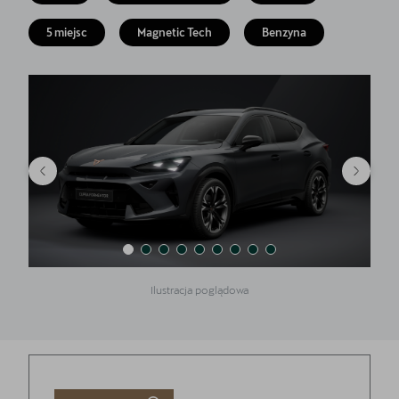
Finansowanie
5 miejsc
Magnetic Tech
Benzyna
5 lat gwarancji
Serwis
Oryginalne części zamienne
Kontakt
Ilustracja poglądowa