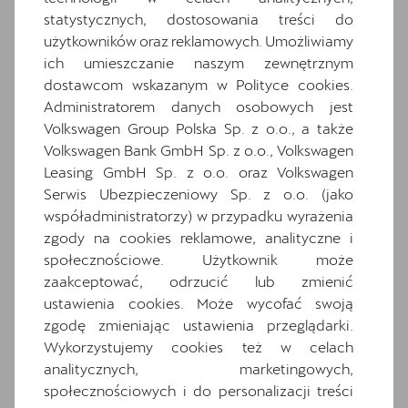
statystycznych, dostosowania treści do
Czujniki parkowania z przodu i z tyłu
użytkowników oraz reklamowych. Umożliwiamy
Dwupoziomowa podłoga bagażnika
ich umieszczanie naszym zewnętrznym
Gniazdo 12V z przodu i 230V w bagażniku
dostawcom wskazanym w Polityce cookies.
Informacje o oponach
Administratorem danych osobowych jest
Volkswagen Group Polska Sp. z o.o., a także
Media System Plus: 12.9-calowy kolorowy
ekran dotykowy
Volkswagen Bank GmbH Sp. z o.o., Volkswagen
Leasing GmbH Sp. z o.o. oraz Volkswagen
Osłony przeciwsłoneczne kierowcy i
Serwis Ubezpieczeniowy Sp. z o.o. (jako
pasażera z zamykanymi i podświetlanymi
współadministratorzy) w przypadku wyrażenia
lusterkami
zgody na cookies reklamowe, analityczne i
Oświetlenie powitalne LED w lusterkach
społecznościowe. Użytkownik może
bocznych
zaakceptować, odrzucić lub zmienić
Relingi dachowe w kolorze lśniącej czerni
ustawienia cookies. Może wycofać swoją
Schowek z funkcją bezprzewodowego
zgodę zmieniając ustawienia przeglądarki.
ładowania telefonu
Wykorzystujemy cookies też w celach
Speed limiter
analitycznych, marketingowych,
społecznościowych i do personalizacji treści
System Front Cross traffic assist