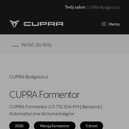
Twój salon
CUPRA Bydgoszcz
Zamknij
Menu
Strona główna
RAVAL
Wróć do listy
FORMENTOR VZ5
Oferta i aktualności
CUPRA Bydgoszcz
Samochody dostępne od ręki
CUPRA Formentor
Jazda próbna CUPRĄ
CUPRA For Business
CUPRA Formentor 2.0 TSI 204 KM | Benzyna |
Automatyczna skrzynia biegów
Akcesoria CUPRA
2026
Wersja Formentor
5 drzwi