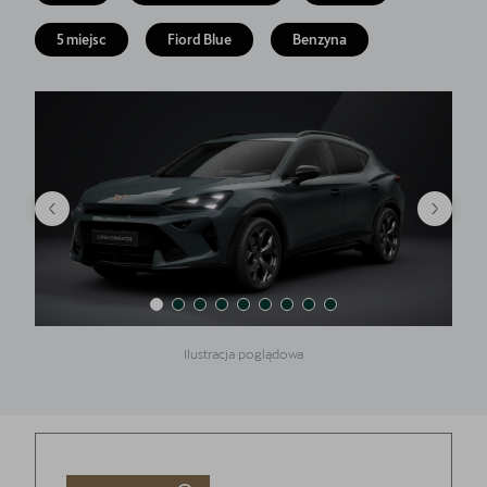
Finansowanie
5 miejsc
Fiord Blue
Benzyna
5 lat gwarancji
Serwis
Oryginalne części zamienne
Kontakt
Ilustracja poglądowa