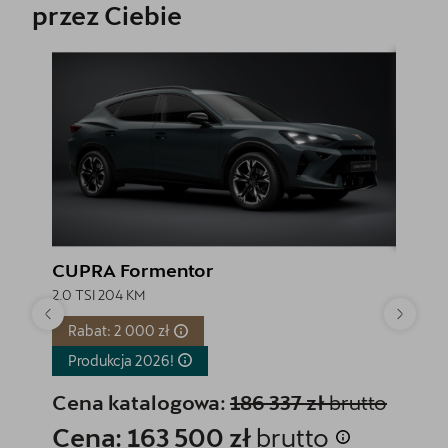
przez Ciebie
CUPRA Formentor
CUPR
2.0 TSI 204 KM
2.0 TSI
Rabat: 2 000 zł
Rabat
Produkcja
2026!
Produ
Cena katalogowa:
186 337 zł
brutto
Cena
Cena: 163 500 zł
brutto
Cena