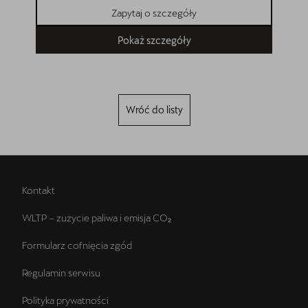
Zapytaj o szczegóły
Pokaż szczegóły
Wróć do listy
Kontakt
WLTP – zużycie paliwa i emisja CO₂
Formularz cofnięcia zgód
Regulamin serwisu
Polityka prywatności