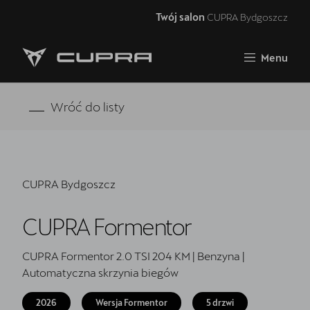
Twój salon
CUPRA Bydgoszcz
Zamknij
Menu
Strona główna
RAVAL
Wróć do listy
FORMENTOR VZ5
Oferta i aktualności
CUPRA Bydgoszcz
Samochody dostępne od ręki
CUPRA Formentor
Jazda próbna CUPRĄ
CUPRA For Business
CUPRA Formentor 2.0 TSI 204 KM | Benzyna |
Automatyczna skrzynia biegów
Akcesoria CUPRA
2026
Wersja Formentor
5 drzwi