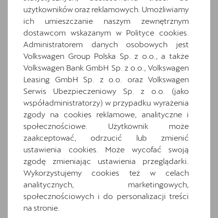
użytkowników oraz reklamowych. Umożliwiamy
Informacje o oponach
ich umieszczanie naszym zewnętrznym
Komplet dywaników
dostawcom wskazanym w Polityce cookies.
Media System Plus: 12.9-calowy kolorowy
Administratorem danych osobowych jest
ekran dotykowy
Volkswagen Group Polska Sp. z o.o., a także
Volkswagen Bank GmbH Sp. z o.o., Volkswagen
Osłony przeciwsłoneczne kierowcy i
Leasing GmbH Sp. z o.o. oraz Volkswagen
pasażera z zamykanymi i podświetlanymi
lusterkami
Serwis Ubezpieczeniowy Sp. z o.o. (jako
współadministratorzy) w przypadku wyrażenia
Oświetlenie powitalne LED w lusterkach
zgody na cookies reklamowe, analityczne i
bocznych
społecznościowe. Użytkownik może
Relingi dachowe w kolorze lśniącej czerni
zaakceptować, odrzucić lub zmienić
Schowek z funkcją bezprzewodowego
ustawienia cookies. Może wycofać swoją
ładowania telefonu
zgodę zmieniając ustawienia przeglądarki.
Speed limiter
Wykorzystujemy cookies też w celach
analitycznych, marketingowych,
System Front Cross traffic assist
społecznościowych i do personalizacji treści
System rozpoznawania zmęczenia
na stronie.
Wnętrze CUPRA z elementami