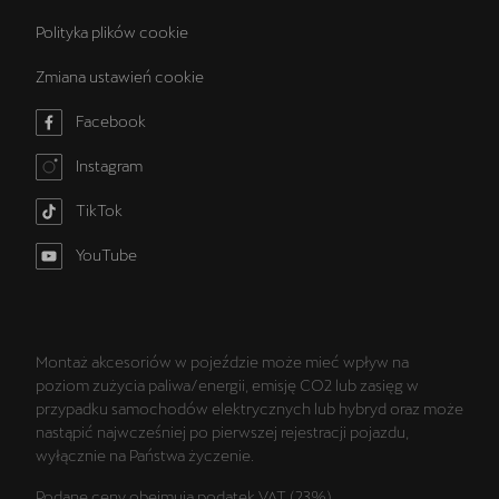
Polityka plików cookie
Zmiana ustawień cookie
Facebook
Instagram
TikTok
YouTube
Montaż akcesoriów w pojeździe może mieć wpływ na
poziom zużycia paliwa/energii, emisję CO2 lub zasięg w
przypadku samochodów elektrycznych lub hybryd oraz może
nastąpić najwcześniej po pierwszej rejestracji pojazdu,
wyłącznie na Państwa życzenie.
Podane ceny obejmują podatek VAT (23%).