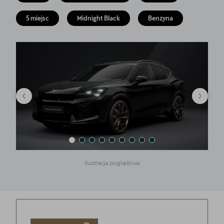
Finansowanie
5 miejsc
Midnight Black
Benzyna
5 lat gwarancji
Serwis
Oryginalne części zamienne
Kontakt
Ilustracja poglądowa