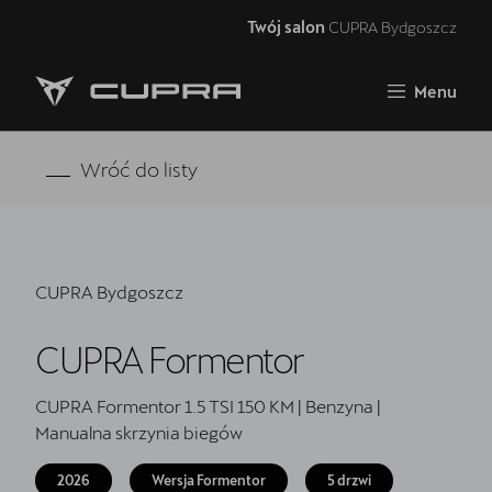
Twój salon
CUPRA Bydgoszcz
Zamknij
Menu
Strona główna
RAVAL
Wróć do listy
FORMENTOR VZ5
Oferta i aktualności
CUPRA Bydgoszcz
Samochody dostępne od ręki
CUPRA Formentor
Jazda próbna CUPRĄ
CUPRA For Business
CUPRA Formentor 1.5 TSI 150 KM | Benzyna |
Manualna skrzynia biegów
Akcesoria CUPRA
2026
Wersja Formentor
5 drzwi