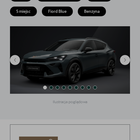
Finansowanie
5 miejsc
Fiord Blue
Benzyna
5 lat gwarancji
Serwis
Oryginalne części zamienne
Kontakt
Ilustracja poglądowa