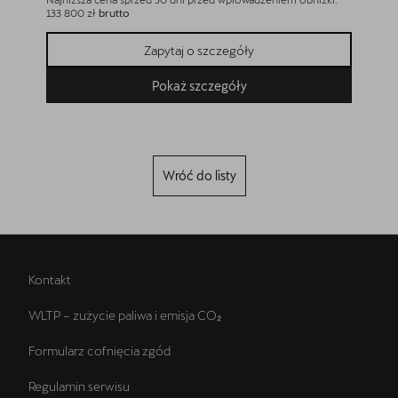
133 800 zł
brutto
133 800 z
Zapytaj o szczegóły
Pokaż szczegóły
Wróć do listy
Kontakt
WLTP – zużycie paliwa i emisja CO₂
Formularz cofnięcia zgód
Regulamin serwisu