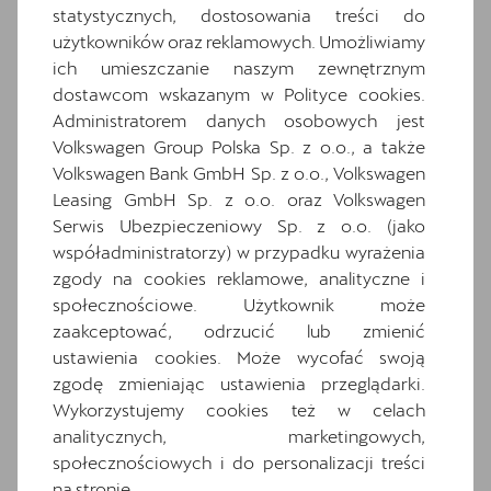
statystycznych, dostosowania treści do
Informacje o oponach
użytkowników oraz reklamowych. Umożliwiamy
Komplet dywaników
ich umieszczanie naszym zewnętrznym
Media System Plus: 12.9-calowy kolorowy
dostawcom wskazanym w Polityce cookies.
ekran dotykowy
Administratorem danych osobowych jest
Osłony przeciwsłoneczne kierowcy i
Volkswagen Group Polska Sp. z o.o., a także
pasażera z zamykanymi i podświetlanymi
Volkswagen Bank GmbH Sp. z o.o., Volkswagen
lusterkami
Leasing GmbH Sp. z o.o. oraz Volkswagen
Oświetlenie powitalne LED w lusterkach
Serwis Ubezpieczeniowy Sp. z o.o. (jako
bocznych
współadministratorzy) w przypadku wyrażenia
Relingi dachowe w kolorze lśniącej czerni
zgody na cookies reklamowe, analityczne i
społecznościowe. Użytkownik może
Schowek z funkcją bezprzewodowego
zaakceptować, odrzucić lub zmienić
ładowania telefonu
ustawienia cookies. Może wycofać swoją
Speed limiter
zgodę zmieniając ustawienia przeglądarki.
Sportowa kierownica wielofunkcyjna
Wykorzystujemy cookies też w celach
obszyta skórą
analitycznych, marketingowych,
System Front Cross traffic assist
społecznościowych i do personalizacji treści
na stronie.
System rozpoznawania zmęczenia