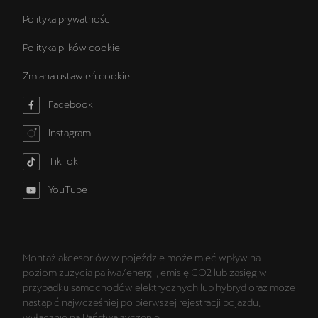
Polityka prywatności
Polityka plików cookie
Zmiana ustawień cookie
Facebook
Instagram
TikTok
YouTube
Montaż akcesoriów w pojeździe może mieć wpływ na
poziom zużycia paliwa/energii, emisję CO2 lub zasięg w
przypadku samochodów elektrycznych lub hybryd oraz może
nastąpić najwcześniej po pierwszej rejestracji pojazdu,
wyłącznie na Państwa życzenie.