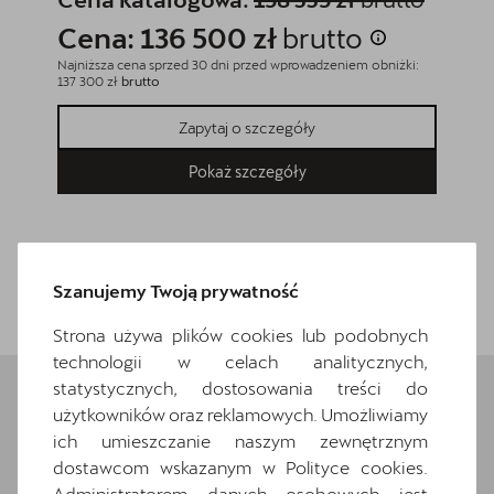
Cena: 136 500 zł
brutto
Cena
Najniższa cena sprzed 30 dni przed wprowadzeniem obniżki:
Najniższa
137 300 zł
brutto
133 800 z
Zapytaj o szczegóły
Pokaż szczegóły
Wróć do listy
Szanujemy Twoją prywatność
Strona używa plików cookies lub podobnych
technologii w celach analitycznych,
statystycznych, dostosowania treści do
użytkowników oraz reklamowych. Umożliwiamy
Wybrane elementy
ich umieszczanie naszym zewnętrznym
dostawcom wskazanym w Polityce cookies.
wyposażenia
Administratorem danych osobowych jest