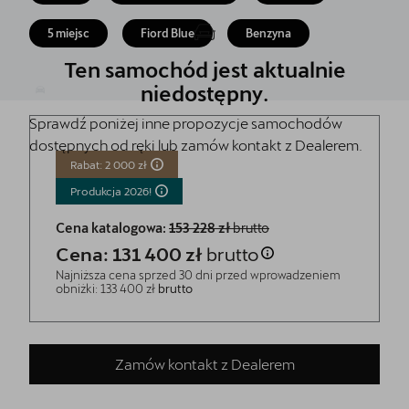
Finansowanie
5 miejsc
Fiord Blue
Benzyna
5 lat gwarancji
Ten samochód jest aktualnie
Serwis
niedostępny.
Sprawdź poniżej inne propozycje samochodów
Oryginalne części zamienne
dostępnych od ręki lub zamów kontakt z Dealerem.
Kontakt
Rabat: 2 000 zł
Produkcja
2026!
Cena katalogowa:
153 228 zł
brutto
Cena: 131 400 zł
brutto
Najniższa cena sprzed 30 dni przed wprowadzeniem
obniżki: 133 400 zł
brutto
Zamów kontakt z Dealerem