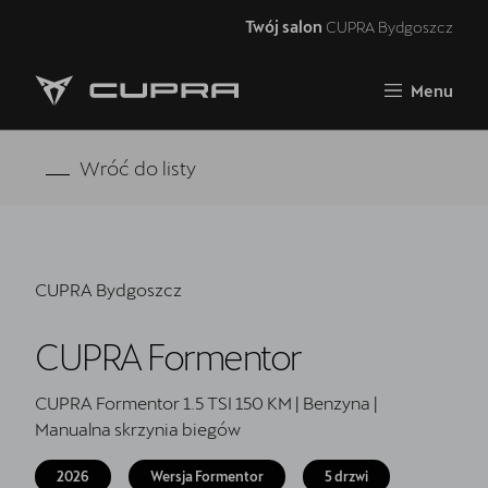
Twój salon
CUPRA Bydgoszcz
Zamknij
Menu
Strona główna
RAVAL
Wróć do listy
FORMENTOR VZ5
Oferta i aktualności
CUPRA Bydgoszcz
Samochody dostępne od ręki
CUPRA Formentor
Jazda próbna CUPRĄ
CUPRA For Business
CUPRA Formentor 1.5 TSI 150 KM | Benzyna |
Manualna skrzynia biegów
Akcesoria CUPRA
2026
Wersja Formentor
5 drzwi