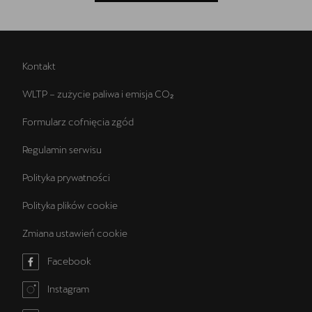
Kontakt
WLTP – zużycie paliwa i emisja CO₂
Formularz cofnięcia zgód
Regulamin serwisu
Polityka prywatności
Polityka plików cookie
Zmiana ustawień cookie
Facebook
Instagram