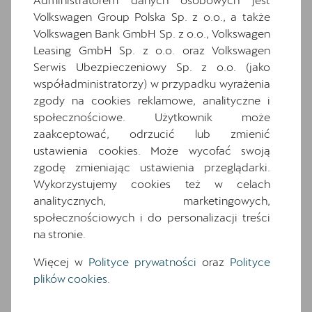
Volkswagen Group Polska Sp. z o.o., a także
Ten samochód bazuje na wersji
Formentor
.
Volkswagen Bank GmbH Sp. z o.o., Volkswagen
Zapoznaj się z wybranymi elementami jego
wyposażenia. O pełną specyfikację zapytaj
Leasing GmbH Sp. z o.o. oraz Volkswagen
dealera.
Serwis Ubezpieczeniowy Sp. z o.o. (jako
współadministratorzy) w przypadku wyrażenia
zgody na cookies reklamowe, analityczne i
Wyposażenie standardowe
społecznościowe. Użytkownik może
Wyposażenie dodatkowe i pakiety
zaakceptować, odrzucić lub zmienić
6 głośników
ustawienia cookies. Może wycofać swoją
7 poduszek powietrznych (2 przednie, 2
zgodę zmieniając ustawienia przeglądarki.
boczne, 2 kurtyny powietrzne, poduszka
Wykorzystujemy cookies też w celach
centralna)
analitycznych, marketingowych,
Awaryjne wspomaganie kierowaniem i
społecznościowych i do personalizacji treści
asystent skrętu
na stronie.
Czujniki parkowania z przodu i z tyłu
Więcej w
Polityce prywatności
oraz
Polityce
Dwupoziomowa podłoga bagażnika
plików cookies
.
Fotele przednie, sportowe