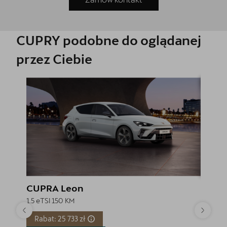
CUPRY podobne do oglądanej
przez Ciebie
CUPRA Leon
CUPR
1.5 eTSI 150 KM
1.5 eTSI
Rabat: 25 733 zł
Rabat