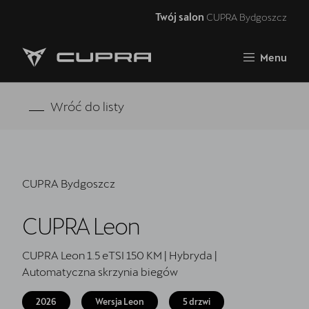
Twój salon
CUPRA Bydgoszcz
Zamknij
Menu
Strona główna
RAVAL
Wróć do listy
FORMENTOR VZ5
Oferta i aktualności
CUPRA Bydgoszcz
Samochody dostępne od ręki
CUPRA Leon
Jazda próbna CUPRĄ
CUPRA For Business
CUPRA Leon 1.5 eTSI 150 KM | Hybryda |
Automatyczna skrzynia biegów
Akcesoria CUPRA
2026
Wersja Leon
5 drzwi