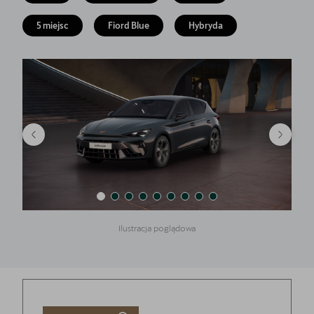
Finansowanie
5 miejsc
Fiord Blue
Hybryda
5 lat gwarancji
Serwis
Oryginalne części zamienne
Kontakt
Ilustracja poglądowa