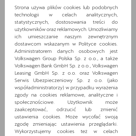
Czujniki parkowania z przodu i z tyłu
Strona używa plików cookies lub podobnych
Deska rozdzielcza z górna czescia w kolorze
technologii w celach analitycznych,
Petrol Blue z przeszyciem w kolorze miedzi
statystycznych, dostosowania treści do
Dwupoziomowa podloga bagaznika
użytkowników oraz reklamowych. Umożliwiamy
ich umieszczanie naszym zewnętrznym
Gniazdo 230V w bagazniku
dostawcom wskazanym w Polityce cookies.
Hybrid drive system mHEV
Administratorem danych osobowych jest
Informacje o oponach
Volkswagen Group Polska Sp. z o.o., a także
Komplet dywaników
Volkswagen Bank GmbH Sp. z o.o., Volkswagen
Leasing GmbH Sp. z o.o. oraz Volkswagen
Operating permit, alteration
Serwis Ubezpieczeniowy Sp. z o.o. (jako
Opony 225/40 R18
współadministratorzy) w przypadku wyrażenia
Oslony przeciwsloneczne kierowcy i
zgody na cookies reklamowe, analityczne i
pasazera z zamykanymi i podswietlanymi
społecznościowe. Użytkownik może
lusterkami
zaakceptować, odrzucić lub zmienić
Oswietlenie powitalne LED w lusterkach
ustawienia cookies. Może wycofać swoją
bocznych
zgodę zmieniając ustawienia przeglądarki.
Schowek z funkcją bezprzewodowego
Wykorzystujemy cookies też w celach