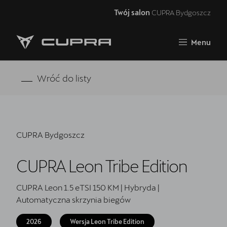
Twój salon
CUPRA Bydgoszcz
Zamknij
Menu
Strona główna
RAVAL
Wróć do listy
FORMENTOR VZ5
Oferta i aktualności
CUPRA Bydgoszcz
Samochody dostępne od ręki
CUPRA Leon Tribe Edition
Jazda próbna CUPRĄ
CUPRA For Business
CUPRA Leon 1.5 eTSI 150 KM | Hybryda |
Automatyczna skrzynia biegów
Akcesoria CUPRA
2026
Wersja Leon Tribe Edition