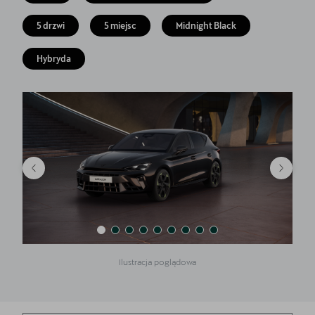
Finansowanie
5 drzwi
5 miejsc
Midnight Black
5 lat gwarancji
Hybryda
Serwis
Oryginalne części zamienne
Kontakt
Ilustracja poglądowa