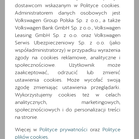
dostawcom wskazanym w Polityce cookies.
Gniazdo 230V w bagazniku
Administratorem danych osobowych jest
Hybrid drive system mHEV
Volkswagen Group Polska Sp. z o.o., a także
Informacje o oponach
Volkswagen Bank GmbH Sp. z o.o., Volkswagen
Leasing GmbH Sp. z o.o. oraz Volkswagen
Operating permit, alteration
Serwis Ubezpieczeniowy Sp. z o.o. (jako
Oslony przeciwsloneczne kierowcy i
współadministratorzy) w przypadku wyrażenia
pasazera z zamykanymi i podswietlanymi
zgody na cookies reklamowe, analityczne i
lusterkami
społecznościowe. Użytkownik może
Oswietlenie powitalne LED w lusterkach
zaakceptować, odrzucić lub zmienić
bocznych
ustawienia cookies. Może wycofać swoją
Speed limiter
zgodę zmieniając ustawienia przeglądarki.
Swiatla do jazdy dziennej/ Automatyczna
Wykorzystujemy cookies też w celach
funkcja opoznionego wyl. swiatel Coming
analitycznych, marketingowych,
and Leaving Home
społecznościowych i do personalizacji treści
System rozpoznawania zmęczenia
na stronie.
Tapicerka ekologiczna Tribe Edition
Więcej w
Polityce prywatności
oraz
Polityce
Wnetrze CUPRA z elementami
plików cookies
.