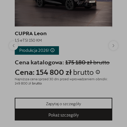
CUPRA Leon
CUPR
1.5 eTSI 150 KM
1.5 eTSI
Produkcja
2026!
Rabat
Produ
Cena katalogowa:
175 180 zł
brutto
Cena
Cena: 154 800 zł
brutto
Cena
Najniższa cena sprzed 30 dni przed wprowadzeniem obniżki:
149 800 zł
brutto
Najniższa
165 633 z
Zapytaj o szczegóły
Pokaż szczegóły