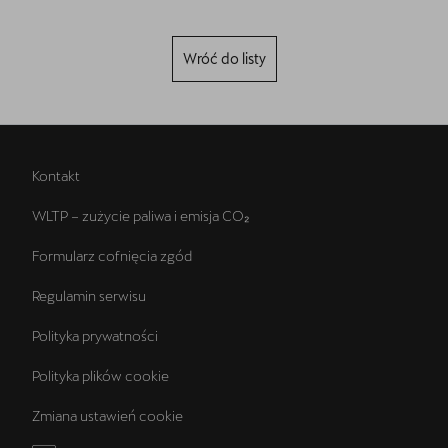
Wróć do listy
Kontakt
WLTP – zużycie paliwa i emisja CO₂
Formularz cofnięcia zgód
Regulamin serwisu
Polityka prywatności
Polityka plików cookie
Zmiana ustawień cookie