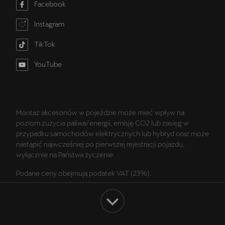
Facebook
Instagram
TikTok
YouTube
Montaż akcesoriów w pojeździe może mieć wpływ na
poziom zużycia paliwa/energii, emisję CO2 lub zasięg w
przypadku samochodów elektrycznych lub hybryd oraz może
nastąpić najwcześniej po pierwszej rejestracji pojazdu,
wyłącznie na Państwa życzenie.
Podane ceny obejmują podatek VAT (23%).
Wszelkie prezentowane informacje, w szczególności zdjęcia,
wykresy, specyfikacje, opisy, rysunki lub parametry techniczne
nie stanowią oferty w rozumieniu Kodeksu cywilnego oraz nie
są wiążące i mogą ulec zmianie bez wcześniejszego