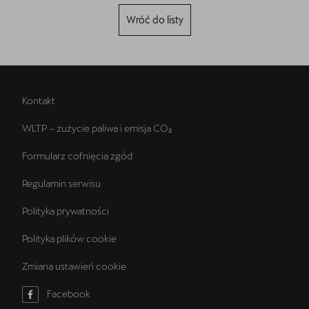
Wróć do listy
Kontakt
WLTP – zużycie paliwa i emisja CO₂
Formularz cofnięcia zgód
Regulamin serwisu
Polityka prywatności
Polityka plików cookie
Zmiana ustawień cookie
Facebook