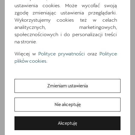
Oswietlenie powitalne LED w lusterkach
ustawienia cookies. Może wycofać swoją
bocznych
zgodę zmieniając ustawienia przeglądarki.
Schowek z funkcją bezprzewodowego
Wykorzystujemy cookies też w celach
ładowania telefonu
analitycznych, marketingowych,
społecznościowych i do personalizacji treści
Siatka dzieląca
na stronie.
Speed limiter
Sportowa kierownica wielofunkcyjna
Więcej w
Polityce prywatności
oraz
Polityce
obszyta skora
plików cookies
.
Sportowe fotele przednie, tapicerka
materialowa ze skóra ekologiczna z
przeszyciem w kolorze miedzi
Zmieniam ustawienia
Swiatla do jazdy dziennej/ Automatyczna
funkcja opoznionego wyl. swiatel Coming
and Leaving Home
Nie akceptuję
System rozpoznawania zmęczenia
Wnetrze CUPRA z elementami
Akceptuję
dekoracyjnymi deski rozdzielczej w kolorze