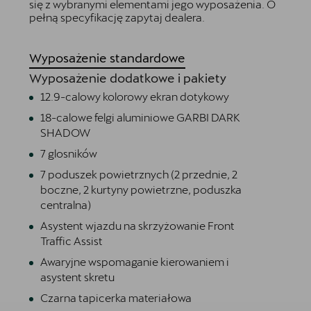
się z wybranymi elementami jego wyposażenia. O
pełną specyfikację zapytaj dealera.
Wyposażenie standardowe
Wyposażenie dodatkowe i pakiety
12.9-calowy kolorowy ekran dotykowy
18-calowe felgi aluminiowe GARBI DARK
SHADOW
7 glosników
7 poduszek powietrznych (2 przednie, 2
boczne, 2 kurtyny powietrzne, poduszka
centralna)
Asystent wjazdu na skrzyżowanie Front
Traffic Assist
Awaryjne wspomaganie kierowaniem i
asystent skretu
Czarna tapicerka materiałowa