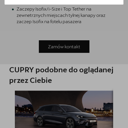
ciemnego aluminium i miedzi
Bezpłatna jazda próbna
Przetestuj model z wybranym silnikiem i skrzynią biegów
Zaczepy Isofix/i-Size i Top Tether na
zewnetrznych miejscach tylnej kanapy oraz
zaczep Isofix na fotelu pasazera
Zamów kontakt
CUPRY podobne do oglądanej
przez Ciebie