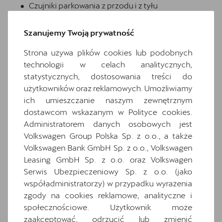
Czujniki parkowania z przodu i z tyłu
Deska rozdzielcza z górna czescia w kolorze
Petrol Blue z przeszyciem w kolorze miedzi
Szanujemy Twoją prywatność
Dwupoziomowa podloga bagaznika
Strona używa plików cookies lub podobnych
Gearshift knob/handle in leather
technologii w celach analitycznych,
Gniazdo 230V w bagazniku
statystycznych, dostosowania treści do
użytkowników oraz reklamowych. Umożliwiamy
Informacje o oponach
ich umieszczanie naszym zewnętrznym
Komplet dywaników
dostawcom wskazanym w Polityce cookies.
Listwa okien i relingi dachowe w kolorze
Administratorem danych osobowych jest
lśniącej czerni
Volkswagen Group Polska Sp. z o.o., a także
Operating permit, alteration
Volkswagen Bank GmbH Sp. z o.o., Volkswagen
Leasing GmbH Sp. z o.o. oraz Volkswagen
Opony 225/40 R18
Serwis Ubezpieczeniowy Sp. z o.o. (jako
Oslona bagaznika przesuwana
współadministratorzy) w przypadku wyrażenia
Oslony przeciwsloneczne kierowcy i
zgody na cookies reklamowe, analityczne i
pasazera z zamykanymi i podswietlanymi
społecznościowe. Użytkownik może
lusterkami
zaakceptować, odrzucić lub zmienić