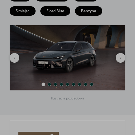
Finansowanie
5 miejsc
Fiord Blue
Benzyna
5 lat gwarancji
Serwis
Oryginalne części zamienne
Kontakt
Ilustracja poglądowa