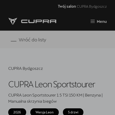
Twój salon
CUPRA Bydgoszcz
Zamknij
Menu
Strona główna
RAVAL
Wróć do listy
FORMENTOR VZ5
Oferta i aktualności
CUPRA Bydgoszcz
Samochody dostępne od ręki
CUPRA Leon Sportstourer
Jazda próbna CUPRĄ
CUPRA For Business
CUPRA Leon Sportstourer 1.5 TSI 150 KM | Benzyna |
Manualna skrzynia biegów
Akcesoria CUPRA
2026
Wersja Leon
5 drzwi