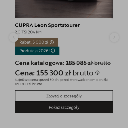
CUPRA Leon Sportstourer
CUPRA
2.0 TSI 204 KM
2.0 TSI
Rabat: 5 000 zł
Produ
Produkcja
2026!
Cena
Cena katalogowa:
185 985 zł
brutto
Cena
Cena: 155 300 zł
brutto
Najniższa
184 900 
Najniższa cena sprzed 30 dni przed wprowadzeniem obniżki:
160 300 zł
brutto
Zapytaj o szczegóły
Pokaż szczegóły