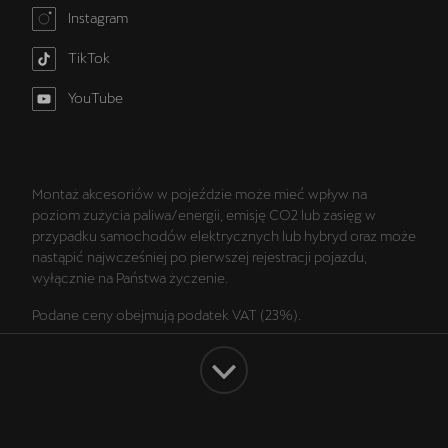
Instagram
TikTok
YouTube
Montaż akcesoriów w pojeździe może mieć wpływ na
poziom zużycia paliwa/energii, emisję CO2 lub zasięg w
przypadku samochodów elektrycznych lub hybryd oraz może
nastąpić najwcześniej po pierwszej rejestracji pojazdu,
wyłącznie na Państwa życzenie.
Podane ceny obejmują podatek VAT (23%).
Wszelkie prezentowane informacje, w szczególności zdjęcia,
wykresy, specyfikacje, opisy, rysunki lub parametry techniczne
nie stanowią oferty w rozumieniu Kodeksu cywilnego oraz nie
są wiążące i mogą ulec zmianie bez wcześniejszego
powiadomienia. Prezentowane informacje nie stanowią