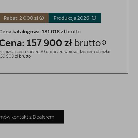
Rabat: 2 000 zł
Produkcja
2026!
Cena katalogowa:
181 018 zł
brutto
Cena: 157 900 zł
brutto
Najniższa cena sprzed 30 dni przed wprowadzeniem obniżki:
159 900 zł
brutto
mów kontakt z Dealerem