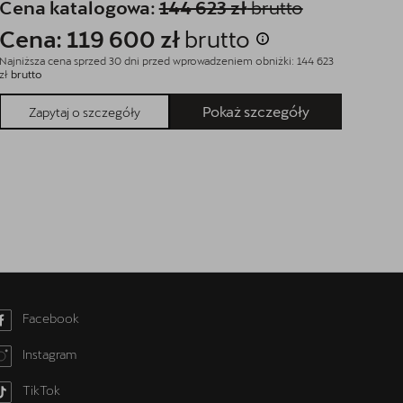
Cena katalogowa:
144 623 zł
brutto
Cen
Cena: 119 600 zł
brutto
Ce
Najniższa cena sprzed 30 dni przed wprowadzeniem obniżki: 144 623
Najniż
zł
brutto
zł
brut
Pokaż szczegóły
Zapytaj o szczegóły
Facebook
Instagram
TikTok