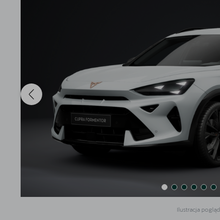
Akcesoria CUPRA
Finansowanie
5 lat gwarancji
Serwis
Oryginalne części zamienne
Kontakt
Ilustracja poglą