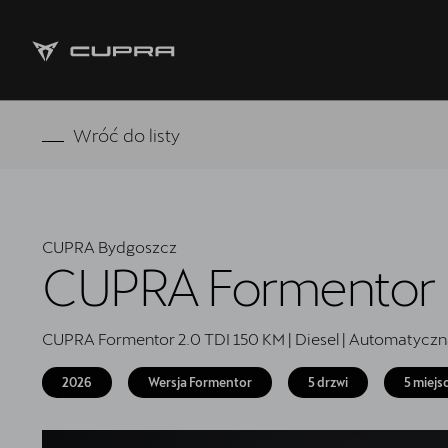
Strona główna
Wróć do listy
RAVAL
FORMENTOR VZ5
CUPRA Bydgoszcz
Oferta i aktualności
CUPRA Formentor
Samochody dostępne od ręki
CUPRA Formentor 2.0 TDI 150 KM | Diesel | Automatyczn
Jazda próbna CUPRĄ
2026
Wersja Formentor
5 drzwi
5 miejs
CUPRA For Business