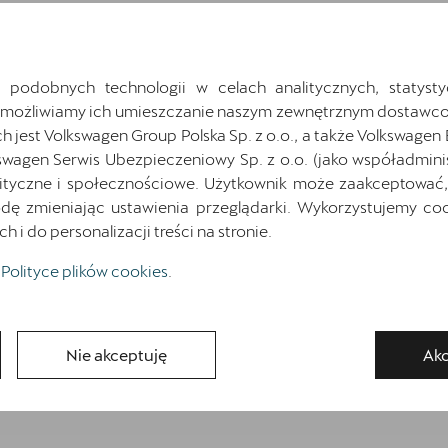
Wnętrze CUPRA z elementami dekoracyjnymi
deski rozdzielczej w kolorze ciemnego aluminium i
miedzi
 podobnych technologii w celach analitycznych, statysty
Zaczepy Isofix/i-Size i Top Tether na zewn.
Umożliwiamy ich umieszczanie naszym zewnętrznym dostawco
miejscach tylnej kanapy oraz zaczep Isofix/i-Size
jest Volkswagen Group Polska Sp. z o.o., a także Volkswagen
na fotelu pasazera
swagen Serwis Ubezpieczeniowy Sp. z o.o. (jako współadmini
Światła do jazdy dziennej LED z automatyczną
ityczne i społecznościowe. Użytkownik może zaakceptować, 
funkcją opóźnionego wyłączania świateł Coming
ę zmieniając ustawienia przeglądarki. Wykorzystujemy cook
and Leaving Home
i do personalizacji treści na stronie.
Polityce plików cookies
.
Zamów kontakt
Nie akceptuję
Akc