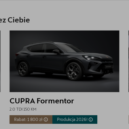
z Ciebie
CUPRA Formentor
2.0 TDI 150 KM
Rabat: 1 800 zł
Produkcja
2026!