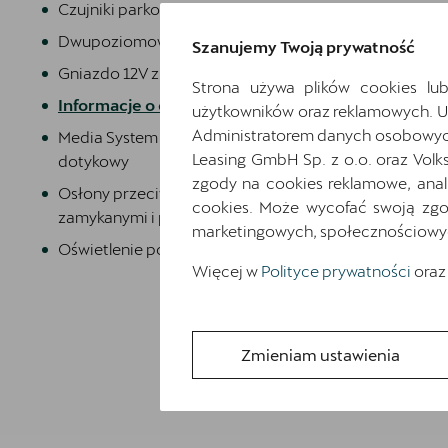
Czujniki parkowania z przodu i z tyłu
Dwupoziomowa podłoga bagażnika
Szanujemy Twoją prywatność
Gniazdo 12V z przodu i 230V w bagażniku
Strona używa plików cookies lub
Informacje o oponach
użytkowników oraz reklamowych. 
Administratorem danych osobowych 
Media System Plus: 12.9-calowy kolorowy ekran
Leasing GmbH Sp. z o.o. oraz Volk
dotykowy
zgody na cookies reklamowe, anal
Osłony przeciwsłoneczne kierowcy i pasażera z
cookies. Może wycofać swoją zgod
zamykanymi i podświetlanymi lusterkami
marketingowych, społecznościowych 
Oświetlenie powitalne LED w lusterkach bocznych
Więcej w
Polityce prywatności
oraz
Zmieniam ustawienia