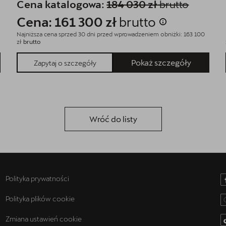
Cena katalogowa:
184 030 zł
brutto
Cena: 161 300 zł
brutto
Najniższa cena sprzed 30 dni przed wprowadzeniem obniżki: 163 100
zł
brutto
Pokaż szczegóły
Zapytaj o szczegóły
Wróć do listy
Polityka prywatności
Polityka plików cookie
Zmiana ustawień cookie