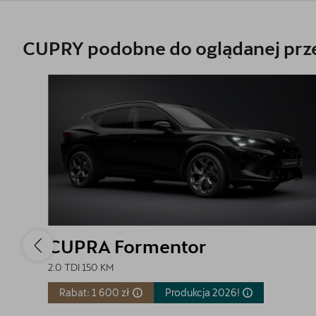
CUPRY podobne do oglądanej prze
CUPRA Formentor
2.0 TDI 150 KM
Rabat: 1 600 zł
Produkcja
2026!