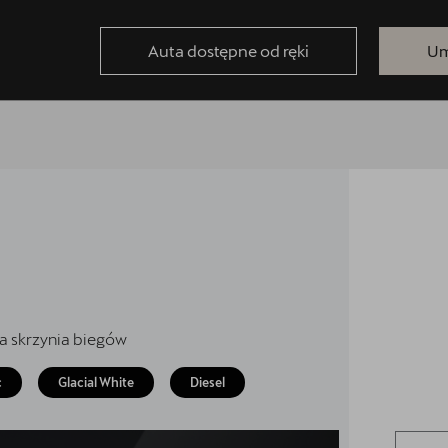
Auta dostępne od ręki
Um
a skrzynia biegów
c
Glacial White
Diesel