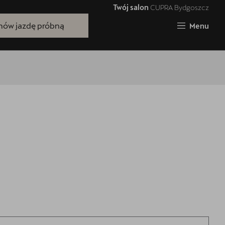
Twój salon
CUPRA Bydgoszcz
Zamknij
ów jazdę próbną
Menu
Bezpłatna jazda próbna
Przetestuj model z wybranym silnikiem
i skrzynią biegów