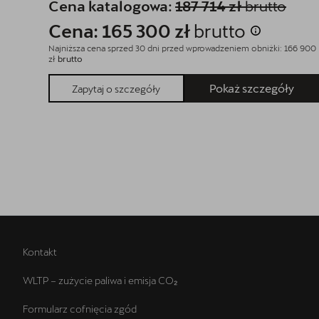
Cena katalogowa:
187 714 zł
brutto
Cena: 165 300 zł
brutto
Najniższa cena sprzed 30 dni przed wprowadzeniem obniżki: 166 900
zł
brutto
Pokaż szczegóły
Zapytaj o szczegóły
Kontakt
WLTP – zużycie paliwa i emisja CO₂
Formularz cofnięcia zgód