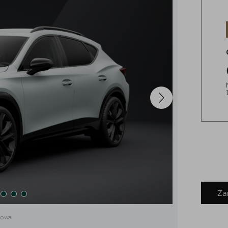
Za
dowa