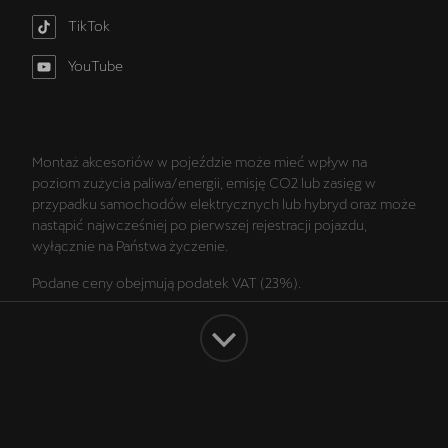
TikTok
YouTube
Montaż akcesoriów w pojeździe może mieć wpływ na
poziom zużycia paliwa/energii, emisję CO2 lub zasięg w
przypadku samochodów elektrycznych lub hybryd oraz może
nastąpić najwcześniej po pierwszej rejestracji pojazdu,
wyłącznie na Państwa życzenie.
Podane ceny obejmują podatek VAT (23%).
Wszelkie prezentowane informacje, w szczególności zdjęcia,
wykresy, specyfikacje, opisy, rysunki lub parametry techniczne
nie stanowią oferty w rozumieniu Kodeksu cywilnego oraz nie
są wiążące i mogą ulec zmianie bez wcześniejszego
powiadomienia. Prezentowane informacje nie stanowią
Facebook
Instagram
TikTok
YouTube
zapewnienia w rozumieniu art. 556(1)§2 Kodeksu cywilnego
oraz art. 43b ust. 2 pkt 2 lit. a-c Ustawy o prawach konsumenta.