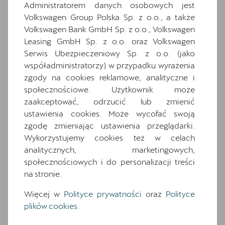
Administratorem danych osobowych jest
Ten samochód bazuje na wersji
Leon
. Zapoznaj
Volkswagen Group Polska Sp. z o.o., a także
się z wybranymi elementami jego wyposażenia. O
Volkswagen Bank GmbH Sp. z o.o., Volkswagen
pełną specyfikację zapytaj dealera.
Leasing GmbH Sp. z o.o. oraz Volkswagen
Serwis Ubezpieczeniowy Sp. z o.o. (jako
Wyposażenie standardowe
współadministratorzy) w przypadku wyrażenia
zgody na cookies reklamowe, analityczne i
Wyposażenie dodatkowe i pakiety
społecznościowe. Użytkownik może
12.9-calowy kolorowy ekran dotykowy
zaakceptować, odrzucić lub zmienić
7 glosników
ustawienia cookies. Może wycofać swoją
7 poduszek powietrznych (2 przednie, 2
zgodę zmieniając ustawienia przeglądarki.
boczne, 2 kurtyny powietrzne, poduszka
Wykorzystujemy cookies też w celach
centralna)
analitycznych, marketingowych,
Alloy wheels 7.5J x 18
społecznościowych i do personalizacji treści
na stronie.
Awaryjne wspomaganie kierowaniem i
asystent skretu
Więcej w
Polityce prywatności
oraz
Polityce
Czarna tapicerka materiałowa
plików cookies
.
Czujniki parkowania z przodu i z tyłu