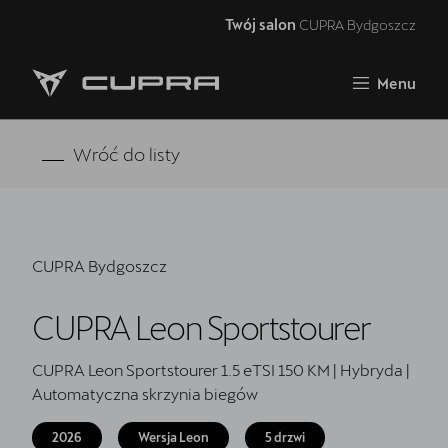
Twój salon
CUPRA Bydgoszcz
Zamknij
Menu
Strona główna
RAVAL
Wróć do listy
FORMENTOR VZ5
Oferta i aktualności
CUPRA Bydgoszcz
Samochody dostępne od ręki
CUPRA Leon Sportstourer
Jazda próbna CUPRĄ
CUPRA For Business
CUPRA Leon Sportstourer 1.5 eTSI 150 KM | Hybryda |
Automatyczna skrzynia biegów
Akcesoria CUPRA
2026
Wersja Leon
5 drzwi