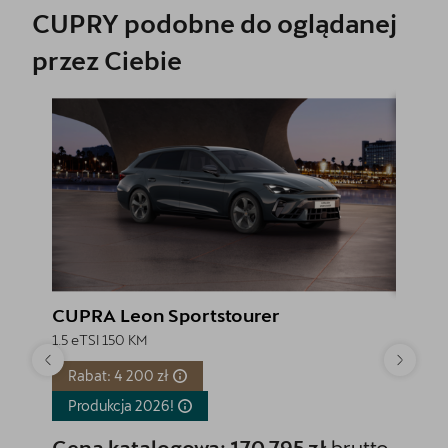
CUPRY podobne do oglądanej
przez Ciebie
CUPRA Leon Sportstourer
CUPRA
1.5 eTSI 150 KM
1.5 eTSI
Rabat: 4 200 zł
Rabat
Produkcja
2026!
Produ
Cena katalogowa:
170 795 zł
brutto
Cena