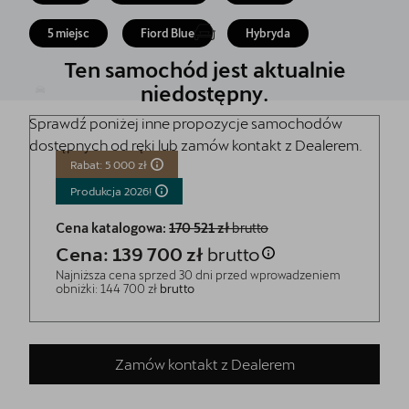
Finansowanie
5 miejsc
Fiord Blue
Hybryda
5 lat gwarancji
Ten samochód jest aktualnie
Serwis
niedostępny.
Sprawdź poniżej inne propozycje samochodów
Oryginalne części zamienne
dostępnych od ręki lub zamów kontakt z Dealerem.
Kontakt
Rabat: 5 000 zł
Produkcja
2026!
Cena katalogowa:
170 521 zł
brutto
Cena: 139 700 zł
brutto
Najniższa cena sprzed 30 dni przed wprowadzeniem
obniżki: 144 700 zł
brutto
Zamów kontakt z Dealerem