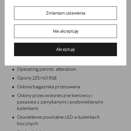
Deska rozdzielcza z górna czescia w kolorze
Petrol Blue z przeszyciem w kolorze miedzi
Zmieniam ustawienia
Dwupoziomowa podloga bagaznika
Gniazdo 230V w bagazniku
Nie akceptuję
Hybrid drive system mHEV
Informacje o oponach
Akceptuję
Listwa okien i relingi dachowe w kolorze
lśniącej czerni
Bezpłatna jazda próbna
Operating permit, alteration
Przetestuj model z wybranym silnikiem i skrzynią biegów
Opony 225/40 R18
Oslona bagaznika przesuwana
Oslony przeciwsloneczne kierowcy i
pasazera z zamykanymi i podswietlanymi
lusterkami
Oswietlenie powitalne LED w lusterkach
bocznych