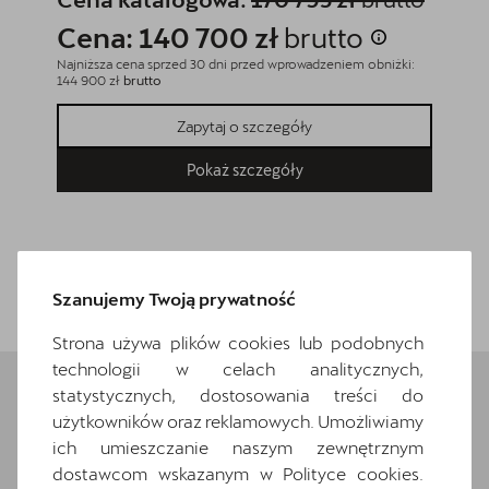
Cena: 140 700 zł
brutto
Cena
Najniższa cena sprzed 30 dni przed wprowadzeniem obniżki:
Najniższa
144 900 zł
brutto
152 200 z
Zapytaj o szczegóły
Pokaż szczegóły
Wróć do listy
Szanujemy Twoją prywatność
Strona używa plików cookies lub podobnych
technologii w celach analitycznych,
statystycznych, dostosowania treści do
użytkowników oraz reklamowych. Umożliwiamy
Wybrane elementy
ich umieszczanie naszym zewnętrznym
wyposażenia
dostawcom wskazanym w Polityce cookies.