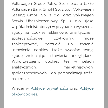
wyposażenia
Volkswagen Group Polska Sp. z o.o., a także
Volkswagen Bank GmbH Sp. z o.o., Volkswagen
Ten samochód bazuje na wersji
Terramar
.
Leasing GmbH Sp. z o.o. oraz Volkswagen
Zapoznaj się z wybranymi elementami jego
Serwis Ubezpieczeniowy Sp. z o.o. (jako
wyposażenia. O pełną specyfikację zapytaj
współadministratorzy) w przypadku wyrażenia
dealera.
zgody na cookies reklamowe, analityczne i
społecznościowe. Użytkownik może
Wyposażenie standardowe
zaakceptować, odrzucić lub zmienić
Wyposażenie dodatkowe i pakiety
ustawienia cookies. Może wycofać swoją
2 gniazda USB typu C z przodu i 2 typu C z
zgodę zmieniając ustawienia przeglądarki.
tyłu
Wykorzystujemy cookies też w celach
analitycznych, marketingowych,
7 poduszek powietrznych (2 przednie, 2
boczne, 2 kurtyny powietrzne, poduszka
społecznościowych i do personalizacji treści
centralna)
na stronie.
8 głośników
Więcej w
Polityce prywatności
oraz
Polityce
Awaryjne wspomaganie kierowaniem i
plików cookies
.
asystent skrętu
Dwupoziomowa podłoga bagażnika