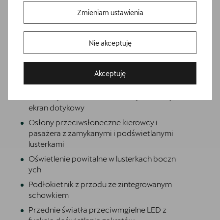
Extended pedestrian protection
Zmieniam ustawienia
Funkcja świateł autostradowych
Gniazdo 12V z przodu i 230V w bagażniku
Nie akceptuję
Hamulce tarczowe z przodu
Hybrid drive system mHEV
Akceptuję
Informacje o oponach
Bezpłatna jazda próbna
Media System Plus: 12.9-calowy kolorowy
Przetestuj model z wybranym silnikiem i skrzynią biegów
ekran dotykowy
Osłony przeciwsłoneczne kierowcy i
pasażera z zamykanymi i podświetlanymi
lusterkami
Oświetlenie powitalne w lusterkach boczn
ych
Podłokietnik z przodu ze zintegrowanym
schowkiem
Przednie światła przeciwmgielne LED z