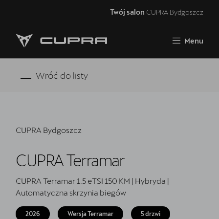
Twój salon
CUPRA Bydgoszcz
Zamknij
Menu
Strona główna
RAVAL
Wróć do listy
FORMENTOR VZ5
Oferta i aktualności
CUPRA Bydgoszcz
Samochody dostępne od ręki
CUPRA Terramar
Jazda próbna CUPRĄ
CUPRA For Business
CUPRA Terramar 1.5 eTSI 150 KM | Hybryda |
Automatyczna skrzynia biegów
Akcesoria CUPRA
2026
Wersja Terramar
5 drzwi