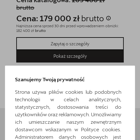
brutto
Cena
Cena: 179 000 zł
brutto
Najniższa
186 500 z
Najniższa cena sprzed 30 dni przed wprowadzeniem obniżki:
182 400 zł
brutto
Zapytaj o szczegóły
Pokaż szczegóły
Szanujemy Twoją prywatność
Wróć do listy
Strona używa plików cookies lub podobnych
technologii w celach analitycznych,
statystycznych, dostosowania treści do
użytkowników oraz reklamowych. Umożliwiamy
ich umieszczanie naszym zewnętrznym
dostawcom wskazanym w Polityce cookies.
Wybrane elementy
Administratorem danych osobowych jest