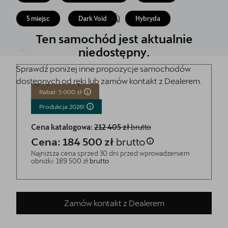
Finansowanie
5 miejsc
Dark Void
Hybryda
5 lat gwarancji
Ten samochód jest aktualnie
Serwis
niedostępny.
Sprawdź poniżej inne propozycje samochodów
Oryginalne części zamienne
dostępnych od ręki lub zamów kontakt z Dealerem.
Kontakt
Rabat: 5 000 zł
Produkcja
2026!
Cena katalogowa:
212 405 zł
brutto
Cena: 184 500 zł
brutto
Najniższa cena sprzed 30 dni przed wprowadzeniem
obniżki: 189 500 zł
brutto
Zamów kontakt z Dealerem