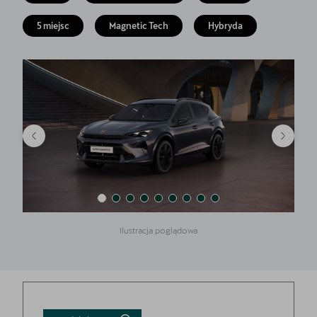
Finansowanie
5 miejsc
Magnetic Tech
Hybryda
5 lat gwarancji
Serwis
Oryginalne części zamienne
Kontakt
Ilustracja poglądowa