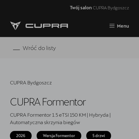
Twój salon
CUPRA Bydgoszcz
Zamknij
Menu
Strona główna
RAVAL
Wróć do listy
FORMENTOR VZ5
Oferta i aktualności
CUPRA Bydgoszcz
Samochody dostępne od ręki
CUPRA Formentor
Jazda próbna CUPRĄ
CUPRA For Business
CUPRA Formentor 1.5 eTSI 150 KM | Hybryda |
Automatyczna skrzynia biegów
Akcesoria CUPRA
2026
Wersja Formentor
5 drzwi