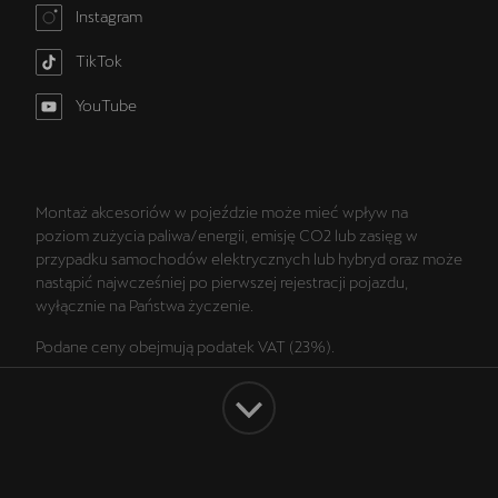
Instagram
TikTok
YouTube
Montaż akcesoriów w pojeździe może mieć wpływ na
poziom zużycia paliwa/energii, emisję CO2 lub zasięg w
przypadku samochodów elektrycznych lub hybryd oraz może
nastąpić najwcześniej po pierwszej rejestracji pojazdu,
wyłącznie na Państwa życzenie.
Podane ceny obejmują podatek VAT (23%).
Wszelkie prezentowane informacje, w szczególności zdjęcia,
wykresy, specyfikacje, opisy, rysunki lub parametry techniczne
nie stanowią oferty w rozumieniu Kodeksu cywilnego oraz nie
są wiążące i mogą ulec zmianie bez wcześniejszego
powiadomienia. Prezentowane informacje nie stanowią
Facebook
Instagram
TikTok
YouTube