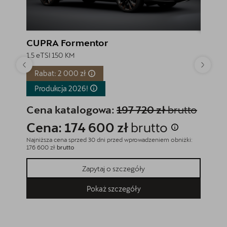
CUPRA Formentor
CUPR
1.5 eTSI 150 KM
1.5 eTSI
Rabat: 2 000 zł
Rabat
Produkcja
2026!
Produ
Cena katalogowa:
197 720 zł
brutto
Cena
Cena: 174 600 zł
brutto
Cena
Najniższa cena sprzed 30 dni przed wprowadzeniem obniżki:
Najniższa
176 600 zł
brutto
164 900 
Zapytaj o szczegóły
Pokaż szczegóły