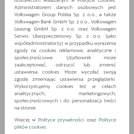
ekran dotykowy
Administratorem danych osobowych jest
Osłony przeciwsłoneczne kierowcy i
Volkswagen Group Polska Sp. z o.o., a także
pasażera z zamykanymi i podświetlanymi
Volkswagen Bank GmbH Sp. z o.o., Volkswagen
lusterkami
Leasing GmbH Sp. z o.o. oraz Volkswagen
Oświetlenie powitalne LED w lusterkach
Serwis Ubezpieczeniowy Sp. z o.o. (jako
bocznych
współadministratorzy) w przypadku wyrażenia
Relingi dachowe w kolorze lśniącej czerni
zgody na cookies reklamowe, analityczne i
społecznościowe. Użytkownik może
Schowek z funkcją bezprzewodowego
ładowania telefonu
zaakceptować, odrzucić lub zmienić
ustawienia cookies. Może wycofać swoją
Speed limiter
zgodę zmieniając ustawienia przeglądarki.
System Front Cross traffic assist
Wykorzystujemy cookies też w celach
Wnętrze CUPRA z elementami
analitycznych, marketingowych,
dekoracyjnymi deski rozdzielczej w kolorze
społecznościowych i do personalizacji treści
ciemnego aluminium i miedzi
na stronie.
Zaczepy Isofix/i-Size i Top Tether na zewn.
Więcej w
Polityce prywatności
oraz
Polityce
miejscach tylnej kanapy oraz zaczep
Isofix/i-Size na fotelu pasazera
plików cookies
.