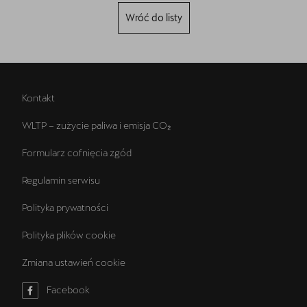
Wróć do listy
Kontakt
WLTP – zużycie paliwa i emisja CO₂
Formularz cofnięcia zgód
Regulamin serwisu
Polityka prywatności
Polityka plików cookie
Zmiana ustawień cookie
Facebook