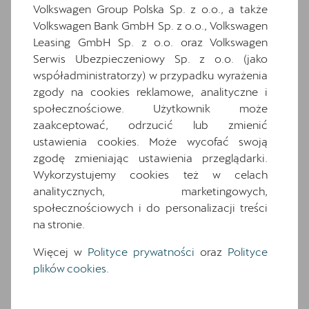
Ten samochód bazuje na wersji
Terramar
.
Volkswagen Group Polska Sp. z o.o., a także
Zapoznaj się z wybranymi elementami jego
Volkswagen Bank GmbH Sp. z o.o., Volkswagen
wyposażenia. O pełną specyfikację zapytaj
dealera.
Leasing GmbH Sp. z o.o. oraz Volkswagen
Serwis Ubezpieczeniowy Sp. z o.o. (jako
współadministratorzy) w przypadku wyrażenia
Wyposażenie standardowe
zgody na cookies reklamowe, analityczne i
Wyposażenie dodatkowe i pakiety
społecznościowe. Użytkownik może
18-calowe felgi aluminiowe ATOMIC
zaakceptować, odrzucić lub zmienić
2 gniazda USB typu C z przodu i 2 typu C z
ustawienia cookies. Może wycofać swoją
tyłu
zgodę zmieniając ustawienia przeglądarki.
Wykorzystujemy cookies też w celach
7 poduszek powietrznych (2 przednie, 2
boczne, 2 kurtyny powietrzne, poduszka
analitycznych, marketingowych,
centralna)
społecznościowych i do personalizacji treści
na stronie.
8 głośników
Awaryjne wspomaganie kierowaniem i
Więcej w
Polityce prywatności
oraz
Polityce
asystent skrętu
plików cookies
.
Czujniki parkowania z przodu i z tyłu
Dwupoziomowa podłoga bagażnika