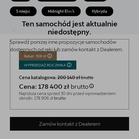
Finansowanie
5 miejsc
Midnight Black
Hybryda
5 lat gwarancji
Ten samochód jest aktualnie
Serwis
niedostępny.
Sprawdź poniżej inne propozycje samochodów
Oryginalne części zamienne
dostępnych od ręki lub zamów kontakt z Dealerem.
Kontakt
Rabat: 506 zł
WYPRZEDAŻ
ROCZNIKA
Cena katalogowa:
200 140 zł
brutto
Cena: 178 400 zł
brutto
Najniższa cena sprzed 30 dni przed wprowadzeniem
obniżki: 178 906 zł
brutto
Zamów kontakt z Dealerem