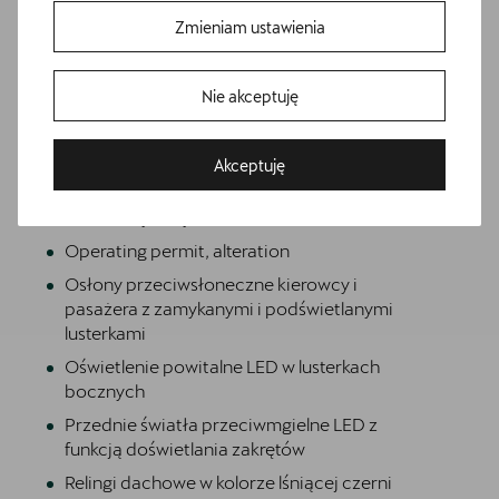
Extended pedestrian protection
Zmieniam ustawienia
Funkcja świateł autostradowych
Gniazdo 12V z przodu i 230V w bagażniku
Nie akceptuję
Hamulce tarczowe z przodu
Informacje o oponach
Akceptuję
Media System Plus: 12.9-calowy kolorowy
Bezpłatna jazda próbna
ekran dotykowy
Przetestuj model z wybranym silnikiem i skrzynią biegów
Operating permit, alteration
Osłony przeciwsłoneczne kierowcy i
pasażera z zamykanymi i podświetlanymi
lusterkami
Oświetlenie powitalne LED w lusterkach
bocznych
Przednie światła przeciwmgielne LED z
funkcją doświetlania zakrętów
Relingi dachowe w kolorze lśniącej czerni