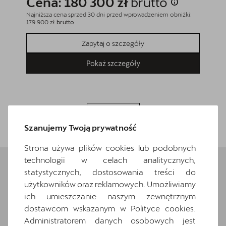
Cena: 180 300 zł
brutto
Cena
Najniższa cena sprzed 30 dni przed wprowadzeniem obniżki:
Najniższa
179 900 zł
brutto
179 900 z
Zapytaj o szczegóły
Pokaż szczegóły
Wróć do listy
Szanujemy Twoją prywatność
Strona używa plików cookies lub podobnych
technologii w celach analitycznych,
statystycznych, dostosowania treści do
użytkowników oraz reklamowych. Umożliwiamy
Wybrane elementy
ich umieszczanie naszym zewnętrznym
wyposażenia
dostawcom wskazanym w Polityce cookies.
Administratorem danych osobowych jest