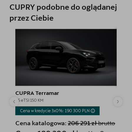
CUPRY podobne do oglądanej
przez Ciebie
CUPRA Terramar
CUPR
1.5 eTSI 150 KM
1.5 eTSI
Cena w kredycie 3x0%: 190 300
PLN
Cena 
Cena katalogowa:
206 291 zł
brutto
Cena