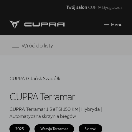
Twój salon
CUPRA Bydgoszcz
Zamknij
Menu
Strona główna
RAVAL
Wróć do listy
FORMENTOR VZ5
Oferta i aktualności
CUPRA Gdańsk Szadółki
Samochody dostępne od ręki
CUPRA Terramar
Jazda próbna CUPRĄ
CUPRA For Business
CUPRA Terramar 1.5 eTSI 150 KM | Hybryda |
Automatyczna skrzynia biegów
Akcesoria CUPRA
2025
Wersja Terramar
5 drzwi