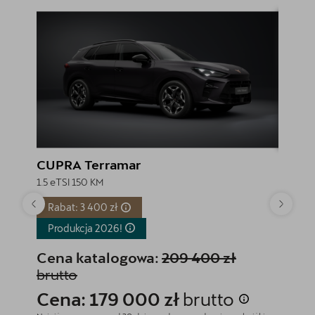
CUPRA Terramar
CUPR
1.5 eTSI 150 KM
1.5 eTSI
Rabat: 3 400 zł
Rabat
Produkcja
2026!
Produ
Cena katalogowa:
209 400 zł
Cena
brutto
Cena
Cena: 179 000 zł
brutto
Najniższa
182 900 z