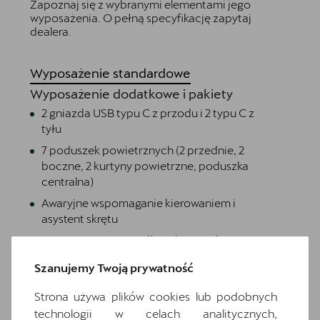
Zapoznaj się z wybranymi elementami jego
wyposażenia. O pełną specyfikację zapytaj
dealera.
Wyposażenie standardowe
Wyposażenie dodatkowe i pakiety
2 gniazda USB typu C z przodu i 2 typu C z
tyłu
7 poduszek powietrznych (2 przednie, 2
boczne, 2 kurtyny powietrzne, poduszka
centralna)
Awaryjne wspomaganie kierowaniem i
asystent skrętu
Dwupoziomowa podłoga bagażnika
Extended pedestrian protection
Szanujemy Twoją prywatność
Funkcja świateł autostradowych
Strona używa plików cookies lub podobnych
Gniazdo 12V z przodu i 230V w bagażniku
technologii w celach analitycznych,