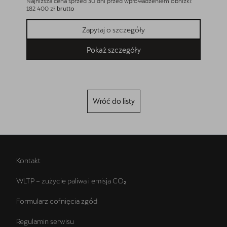
Najniższa cena sprzed 30 dni przed wprowadzeniem obniżki:
182 400 zł
brutto
Zapytaj o szczegóły
Pokaż szczegóły
Wróć do listy
Kontakt
WLTP – zużycie paliwa i emisja CO₂
Formularz cofnięcia zgód
Regulamin serwisu