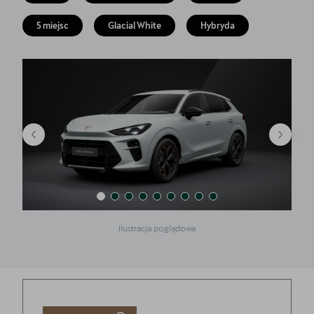
Finansowanie
5 miejsc
Glacial White
Hybryda
5 lat gwarancji
Serwis
Oryginalne części zamienne
Kontakt
Ilustracja poglądowa