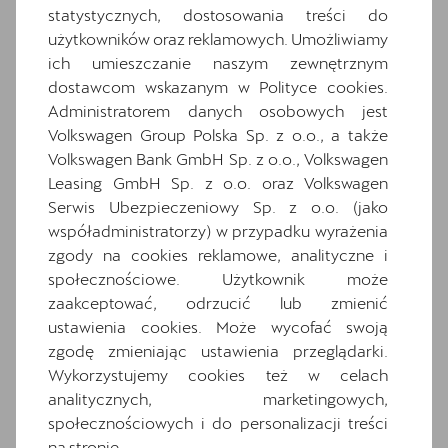
Hamulce tarczowe z przodu
statystycznych, dostosowania treści do
Hybrid drive system mHEV
użytkowników oraz reklamowych. Umożliwiamy
ich umieszczanie naszym zewnętrznym
Informacje o oponach
dostawcom wskazanym w Polityce cookies.
Media System Plus: 12.9-calowy kolorowy
Administratorem danych osobowych jest
ekran dotykowy
Volkswagen Group Polska Sp. z o.o., a także
Osłony przeciwsłoneczne kierowcy i
Volkswagen Bank GmbH Sp. z o.o., Volkswagen
pasażera z zamykanymi i podświetlanymi
Leasing GmbH Sp. z o.o. oraz Volkswagen
lusterkami
Serwis Ubezpieczeniowy Sp. z o.o. (jako
Oświetlenie powitalne w lusterkach boczn
współadministratorzy) w przypadku wyrażenia
ych
zgody na cookies reklamowe, analityczne i
Podłokietnik z przodu ze zintegrowanym
społecznościowe. Użytkownik może
schowkiem
zaakceptować, odrzucić lub zmienić
ustawienia cookies. Może wycofać swoją
Przednie światła przeciwmgielne LED z
funkcją doświetlania zakrętów
zgodę zmieniając ustawienia przeglądarki.
Wykorzystujemy cookies też w celach
Relingi dachowe w kolorze lśniącej czerni
analitycznych, marketingowych,
Schowek z funkcją bezprzewodowego
społecznościowych i do personalizacji treści
ładowania telefonu
na stronie.