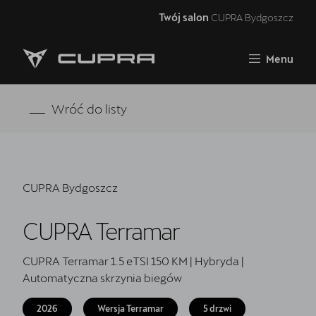
Twój salon
CUPRA Bydgoszcz
Zamknij
Menu
Strona główna
RAVAL
Wróć do listy
FORMENTOR VZ5
Oferta i aktualności
CUPRA Bydgoszcz
Samochody dostępne od ręki
CUPRA Terramar
Jazda próbna CUPRĄ
CUPRA For Business
CUPRA Terramar 1.5 eTSI 150 KM | Hybryda |
Automatyczna skrzynia biegów
Akcesoria CUPRA
2026
Wersja Terramar
5 drzwi